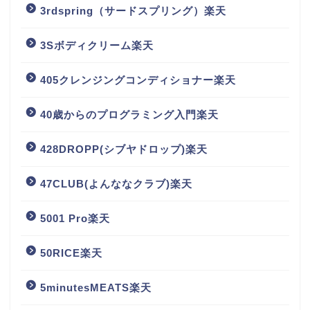
3rdspring（サードスプリング）楽天
3Sボディクリーム楽天
405クレンジングコンディショナー楽天
40歳からのプログラミング入門楽天
428DROPP(シブヤドロップ)楽天
47CLUB(よんななクラブ)楽天
5001 Pro楽天
50RICE楽天
5minutesMEATS楽天