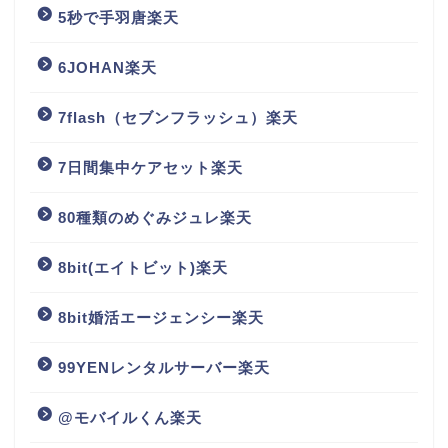
5秒で手羽唐楽天
6JOHAN楽天
7flash（セブンフラッシュ）楽天
7日間集中ケアセット楽天
80種類のめぐみジュレ楽天
8bit(エイトビット)楽天
8bit婚活エージェンシー楽天
99YENレンタルサーバー楽天
@モバイルくん楽天