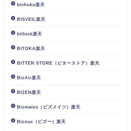
bishuku楽天
BISVEIL楽天
bitlock楽天
BITOKA楽天
BITTER STORE（ビターストア）楽天
BizAir楽天
BIZEN楽天
Bizmates（ビズメイツ）楽天
Bizoux（ビズー）楽天