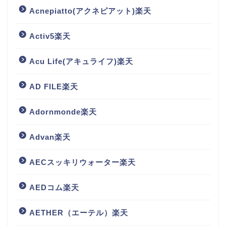
Acnepiatto(アクネピアット)楽天
Activ5楽天
Acu Life(アキュライフ)楽天
AD FILE楽天
Adornmonde楽天
Advan楽天
AECスッキリウォーター楽天
AEDコム楽天
AETHER（エーテル）楽天