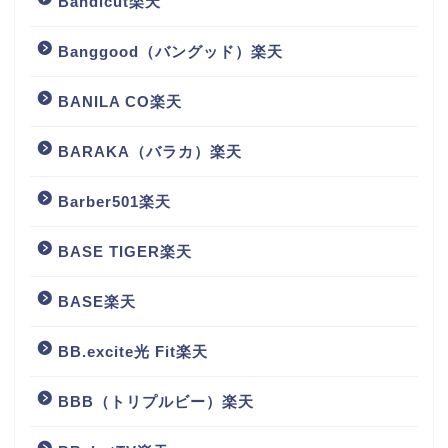
Bandicut楽天
Banggood（バングッド）楽天
BANILA CO楽天
BARAKA（バラカ）楽天
Barber501楽天
BASE TIGER楽天
BASE楽天
BB.excite光 Fit楽天
BBB（トリプルビー）楽天