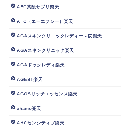
AFC葉酸サプリ楽天
AFC（エーエフシー）楽天
AGAスキンクリニックレディース院楽天
AGAスキンクリニック楽天
AGAドックレディ楽天
AGEST楽天
AGOSリッチエッセンス楽天
ahamo楽天
AHCセンシティブ楽天