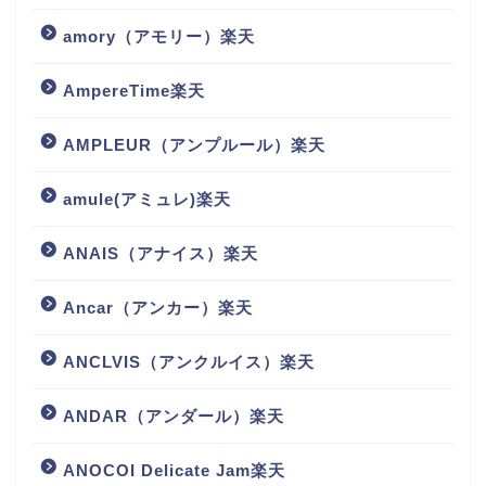
amory（アモリー）楽天
AmpereTime楽天
AMPLEUR（アンプルール）楽天
amule(アミュレ)楽天
ANAIS（アナイス）楽天
Ancar（アンカー）楽天
ANCLVIS（アンクルイス）楽天
ANDAR（アンダール）楽天
ANOCOI Delicate Jam楽天