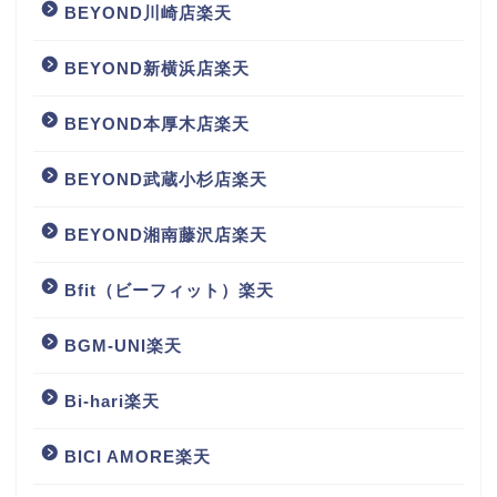
BEYOND川崎店楽天
BEYOND新横浜店楽天
BEYOND本厚木店楽天
BEYOND武蔵小杉店楽天
BEYOND湘南藤沢店楽天
Bfit（ビーフィット）楽天
BGM‐UNI楽天
Bi-hari楽天
BICI AMORE楽天