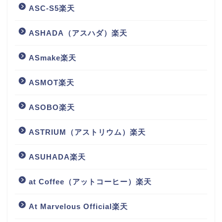
ASC-S5楽天
ASHADA（アスハダ）楽天
ASmake楽天
ASMOT楽天
ASOBO楽天
ASTRIUM（アストリウム）楽天
ASUHADA楽天
at Coffee（アットコーヒー）楽天
At Marvelous Official楽天