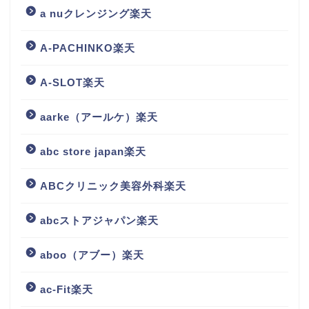
a nuクレンジング楽天
A-PACHINKO楽天
A-SLOT楽天
aarke（アールケ）楽天
abc store japan楽天
ABCクリニック美容外科楽天
abcストアジャパン楽天
aboo（アブー）楽天
ac-Fit楽天