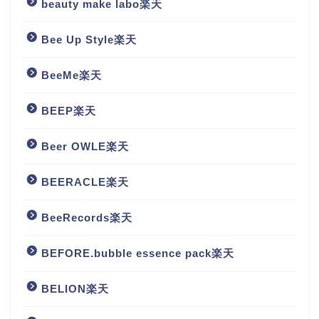
beauty make labo楽天
Bee Up Style楽天
BeeMe楽天
BEEP楽天
Beer OWLE楽天
BEERACLE楽天
BeeRecords楽天
BEFORE.bubble essence pack楽天
BELION楽天