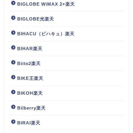
BIGLOBE WiMAX 2+楽天
BIGLOBE光楽天
BIHACU（ビハキュ）楽天
BIHAR楽天
Biito2楽天
BIKE王楽天
BIKOH楽天
Bilberry楽天
BIRAI楽天