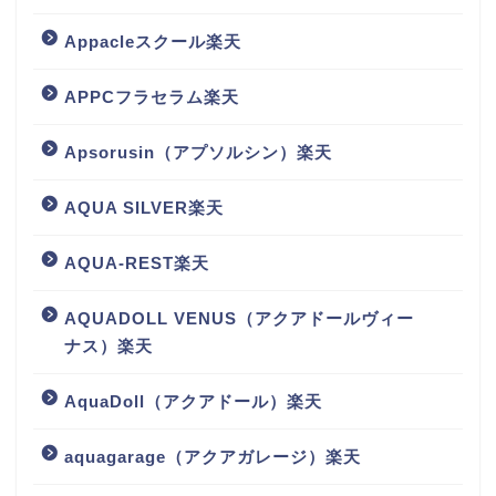
Appacleスクール楽天
APPCフラセラム楽天
Apsorusin（アプソルシン）楽天
AQUA SILVER楽天
AQUA-REST楽天
AQUADOLL VENUS（アクアドールヴィー
ナス）楽天
AquaDoll（アクアドール）楽天
aquagarage（アクアガレージ）楽天