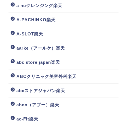
a nuクレンジング楽天
A-PACHINKO楽天
A-SLOT楽天
aarke（アールケ）楽天
abc store japan楽天
ABCクリニック美容外科楽天
abcストアジャパン楽天
aboo（アブー）楽天
ac-Fit楽天