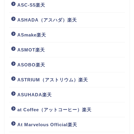
ASC-S5楽天
ASHADA（アスハダ）楽天
ASmake楽天
ASMOT楽天
ASOBO楽天
ASTRIUM（アストリウム）楽天
ASUHADA楽天
at Coffee（アットコーヒー）楽天
At Marvelous Official楽天