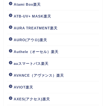
Atami Box楽天
ATB-UV+ MASK楽天
AURA TREATMENT楽天
AURO(アウロ)楽天
Authele（オーセル）楽天
auスマートパス楽天
AVANCE（アヴァンス）楽天
AVIOT楽天
AXES(アクセス)楽天