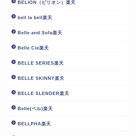
BELION（ビリオン）楽天
bell la bell楽天
Belle and Sofa楽天
Belle Cie楽天
BELLE SERIES楽天
BELLE SKINNY楽天
BELLE SLENDER楽天
Belle(ベル)楽天
BELLPHA楽天