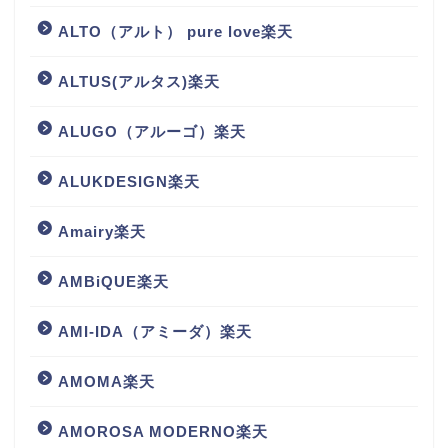
ALTO（アルト） pure love楽天
ALTUS(アルタス)楽天
ALUGO（アルーゴ）楽天
ALUKDESIGN楽天
Amairy楽天
AMBiQUE楽天
AMI-IDA（アミーダ）楽天
AMOMA楽天
AMOROSA MODERNO楽天