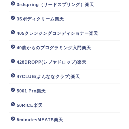
3rdspring（サードスプリング）楽天
3Sボディクリーム楽天
405クレンジングコンディショナー楽天
40歳からのプログラミング入門楽天
428DROPP(シブヤドロップ)楽天
47CLUB(よんななクラブ)楽天
5001 Pro楽天
50RICE楽天
5minutesMEATS楽天