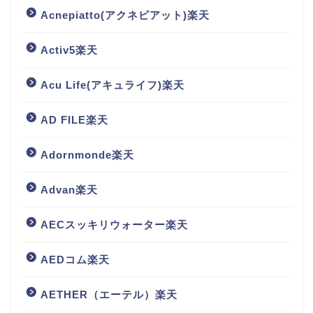
Acnepiatto(アクネピアット)楽天
Activ5楽天
Acu Life(アキュライフ)楽天
AD FILE楽天
Adornmonde楽天
Advan楽天
AECスッキリウォーター楽天
AEDコム楽天
AETHER（エーテル）楽天