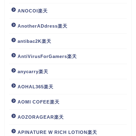
ANOCOI楽天
AnotherADdress楽天
antibac2K楽天
AntiVirusForGamers楽天
anycarry楽天
AOHAL365楽天
AOMI COFEE楽天
AOZORAGEAR楽天
APINATURE W RICH LOTION楽天