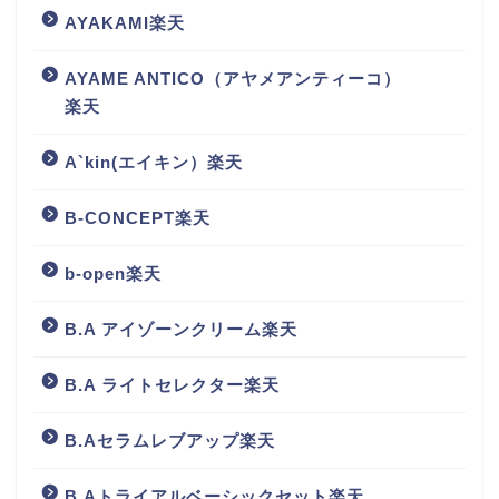
AYAKAMI楽天
AYAME ANTICO（アヤメアンティーコ）
楽天
A`kin(エイキン）楽天
B-CONCEPT楽天
b-open楽天
B.A アイゾーンクリーム楽天
B.A ライトセレクター楽天
B.Aセラムレブアップ楽天
B.Aトライアルベーシックセット楽天