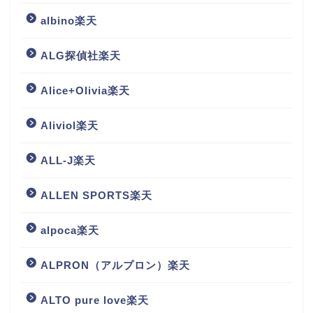
albino楽天
ALG探偵社楽天
Alice+Olivia楽天
Aliviol楽天
ALL-J楽天
ALLEN SPORTS楽天
alpoca楽天
ALPRON（アルプロン）楽天
ALTO pure love楽天