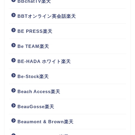
BBchatTV楽天
BBTオンライン英会話楽天
BE PRESS楽天
Be TEAM楽天
BE-HADA ホワイト楽天
Be-Stock楽天
Beach Access楽天
BeauGosse楽天
Beaumont & Brown楽天