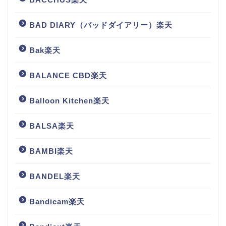
BAD DIARY（バッドダイアリー）楽天
Bak楽天
BALANCE CBD楽天
Balloon Kitchen楽天
BALSA楽天
BAMBI楽天
BANDEL楽天
Bandicam楽天