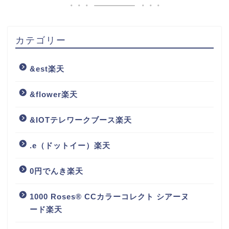
カテゴリー
&est楽天
&flower楽天
&IOTテレワークブース楽天
.e（ドットイー）楽天
0円でんき楽天
1000 Roses® CCカラーコレクト シアーヌ
ード楽天