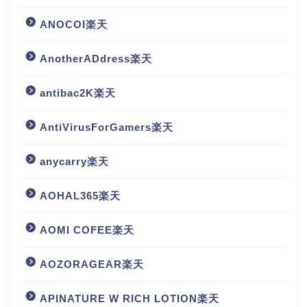
ANOCOI楽天
AnotherADdress楽天
antibac2K楽天
AntiVirusForGamers楽天
anycarry楽天
AOHAL365楽天
AOMI COFEE楽天
AOZORAGEAR楽天
APINATURE W RICH LOTION楽天