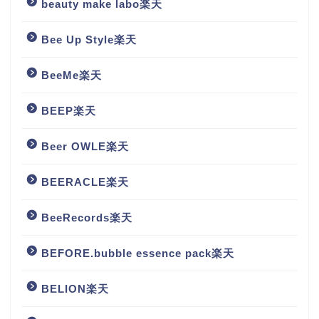
beauty make labo楽天
Bee Up Style楽天
BeeMe楽天
BEEP楽天
Beer OWLE楽天
BEERACLE楽天
BeeRecords楽天
BEFORE.bubble essence pack楽天
BELION楽天