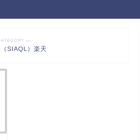
CATEGORY ―
（SIAQL）楽天