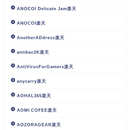
ANOCOI Delicate Jam楽天
ANOCOI楽天
AnotherADdress楽天
antibac2K楽天
AntiVirusForGamers楽天
anycarry楽天
AOHAL365楽天
AOMI COFEE楽天
AOZORAGEAR楽天