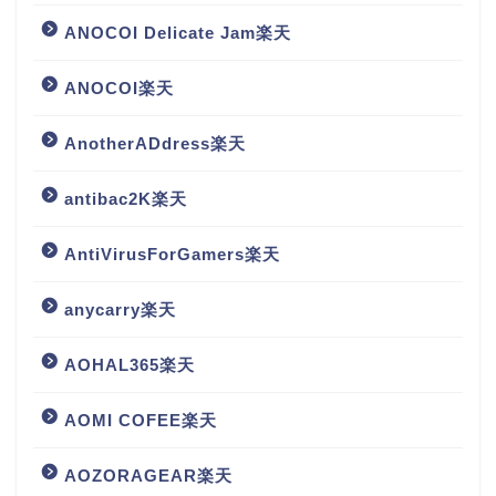
ANOCOI Delicate Jam楽天
ANOCOI楽天
AnotherADdress楽天
antibac2K楽天
AntiVirusForGamers楽天
anycarry楽天
AOHAL365楽天
AOMI COFEE楽天
AOZORAGEAR楽天