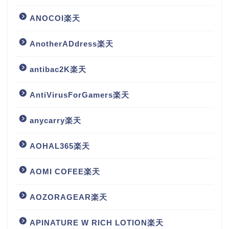
ANOCOI楽天
AnotherADdress楽天
antibac2K楽天
AntiVirusForGamers楽天
anycarry楽天
AOHAL365楽天
AOMI COFEE楽天
AOZORAGEAR楽天
APINATURE W RICH LOTION楽天