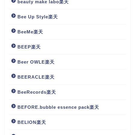
beauty make labo楽天
Bee Up Style楽天
BeeMe楽天
BEEP楽天
Beer OWLE楽天
BEERACLE楽天
BeeRecords楽天
BEFORE.bubble essence pack楽天
BELION楽天