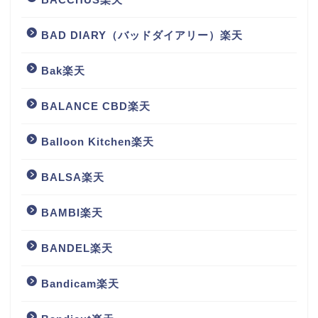
BAD DIARY（バッドダイアリー）楽天
Bak楽天
BALANCE CBD楽天
Balloon Kitchen楽天
BALSA楽天
BAMBI楽天
BANDEL楽天
Bandicam楽天