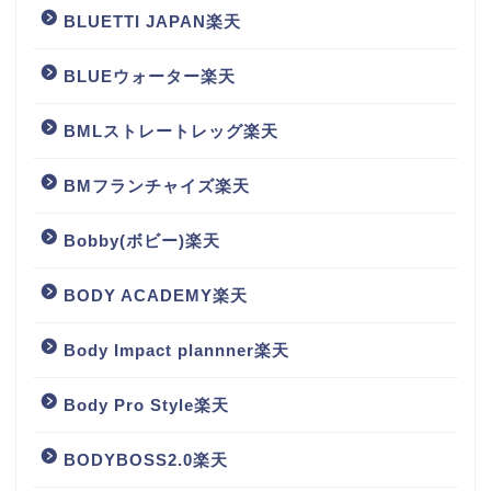
BLUETTI JAPAN楽天
BLUEウォーター楽天
BMLストレートレッグ楽天
BMフランチャイズ楽天
Bobby(ボビー)楽天
BODY ACADEMY楽天
Body Impact plannner楽天
Body Pro Style楽天
BODYBOSS2.0楽天