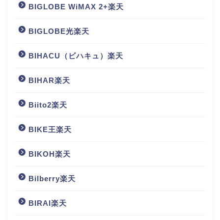
BIGLOBE WiMAX 2+楽天
BIGLOBE光楽天
BIHACU（ビハキュ）楽天
BIHAR楽天
Biito2楽天
BIKE王楽天
BIKOH楽天
Bilberry楽天
BIRAI楽天