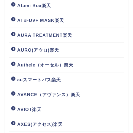
Atami Box楽天
ATB-UV+ MASK楽天
AURA TREATMENT楽天
AURO(アウロ)楽天
Authele（オーセル）楽天
auスマートパス楽天
AVANCE（アヴァンス）楽天
AVIOT楽天
AXES(アクセス)楽天