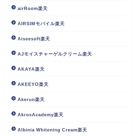
airRoom楽天
AIRSIMモバイル楽天
Aiseesoft楽天
AJモイスチャーゲルクリーム楽天
AKAYA楽天
AKEEYO楽天
Akerun楽天
AkrosAcademy楽天
Albinia Whitening Cream楽天