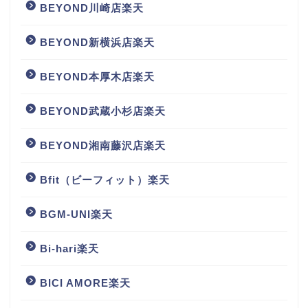
BEYOND川崎店楽天
BEYOND新横浜店楽天
BEYOND本厚木店楽天
BEYOND武蔵小杉店楽天
BEYOND湘南藤沢店楽天
Bfit（ビーフィット）楽天
BGM‐UNI楽天
Bi-hari楽天
BICI AMORE楽天