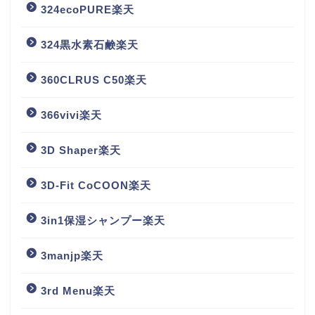
324ecoPURE楽天
324黒水素石鹸楽天
360CLRUS C50楽天
366vivi楽天
3D Shaper楽天
3D-Fit CoCOON楽天
3in1保湿シャンプー楽天
3manjp楽天
3rd Menu楽天