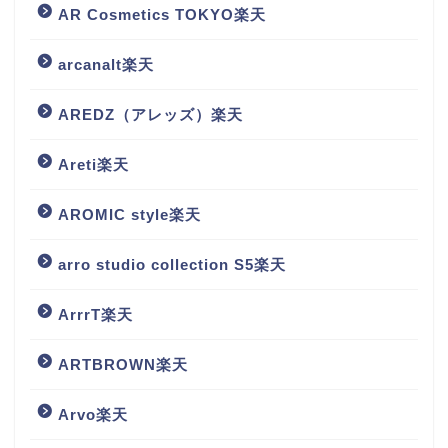
AR Cosmetics TOKYO楽天
arcanalt楽天
AREDZ（アレッズ）楽天
Areti楽天
AROMIC style楽天
arro studio collection S5楽天
ArrrT楽天
ARTBROWN楽天
Arvo楽天