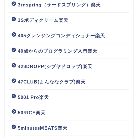
3rdspring（サードスプリング）楽天
3Sボディクリーム楽天
405クレンジングコンディショナー楽天
40歳からのプログラミング入門楽天
428DROPP(シブヤドロップ)楽天
47CLUB(よんななクラブ)楽天
5001 Pro楽天
50RICE楽天
5minutesMEATS楽天