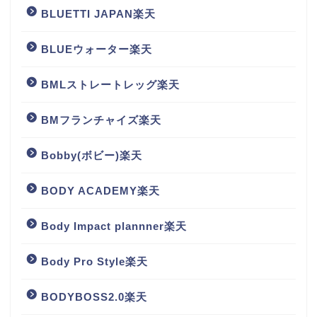
BLUETTI JAPAN楽天
BLUEウォーター楽天
BMLストレートレッグ楽天
BMフランチャイズ楽天
Bobby(ボビー)楽天
BODY ACADEMY楽天
Body Impact plannner楽天
Body Pro Style楽天
BODYBOSS2.0楽天