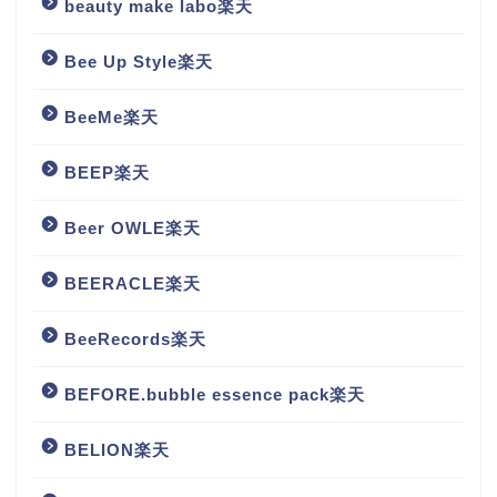
beauty make labo楽天
Bee Up Style楽天
BeeMe楽天
BEEP楽天
Beer OWLE楽天
BEERACLE楽天
BeeRecords楽天
BEFORE.bubble essence pack楽天
BELION楽天