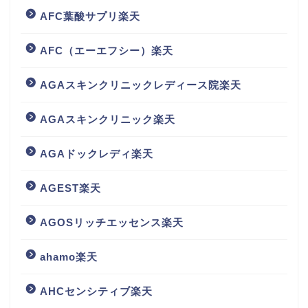
AFC葉酸サプリ楽天
AFC（エーエフシー）楽天
AGAスキンクリニックレディース院楽天
AGAスキンクリニック楽天
AGAドックレディ楽天
AGEST楽天
AGOSリッチエッセンス楽天
ahamo楽天
AHCセンシティブ楽天