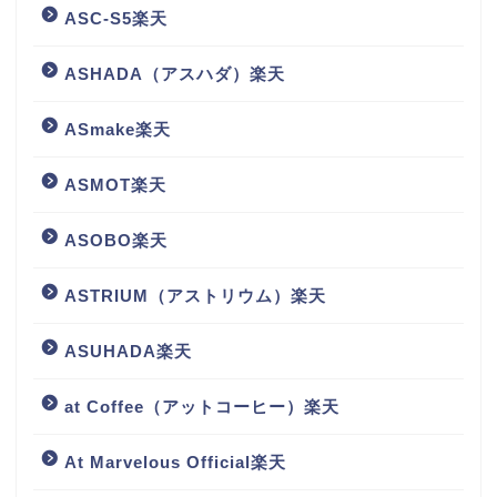
ASC-S5楽天
ASHADA（アスハダ）楽天
ASmake楽天
ASMOT楽天
ASOBO楽天
ASTRIUM（アストリウム）楽天
ASUHADA楽天
at Coffee（アットコーヒー）楽天
At Marvelous Official楽天