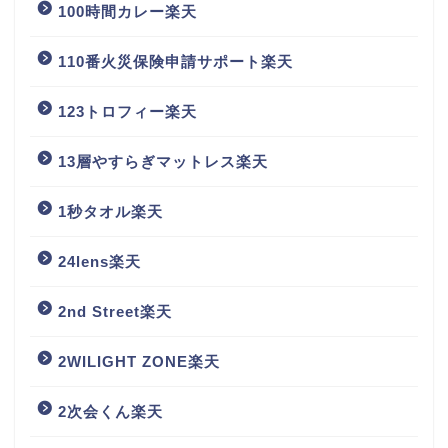
100時間カレー楽天
110番火災保険申請サポート楽天
123トロフィー楽天
13層やすらぎマットレス楽天
1秒タオル楽天
24lens楽天
2nd Street楽天
2WILIGHT ZONE楽天
2次会くん楽天