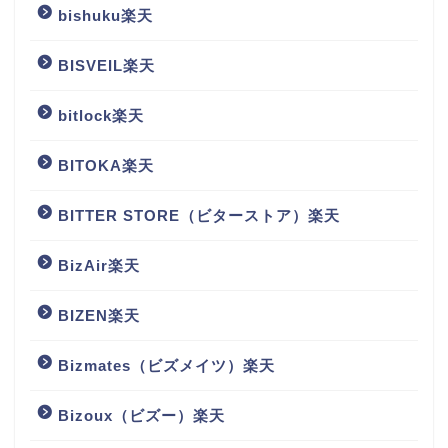
bishuku楽天
BISVEIL楽天
bitlock楽天
BITOKA楽天
BITTER STORE（ビターストア）楽天
BizAir楽天
BIZEN楽天
Bizmates（ビズメイツ）楽天
Bizoux（ビズー）楽天