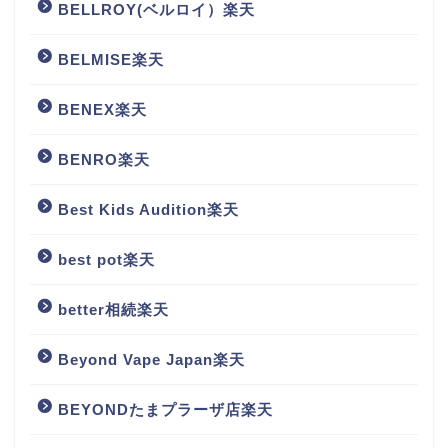
BELLROY(ベルロイ）楽天
BELMISE楽天
BENEX楽天
BENRO楽天
Best Kids Audition楽天
best pot楽天
better相続楽天
Beyond Vape Japan楽天
BEYONDたまプラーザ店楽天