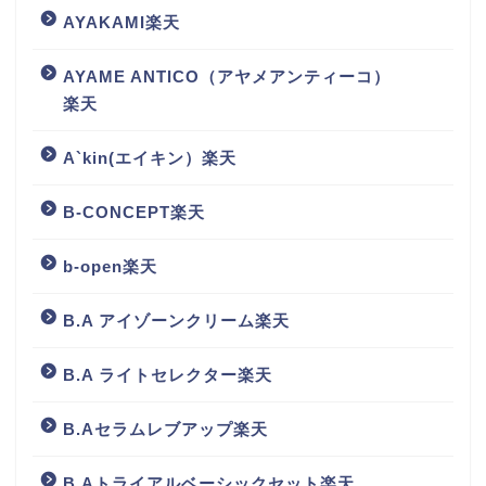
AYAKAMI楽天
AYAME ANTICO（アヤメアンティーコ）
楽天
A`kin(エイキン）楽天
B-CONCEPT楽天
b-open楽天
B.A アイゾーンクリーム楽天
B.A ライトセレクター楽天
B.Aセラムレブアップ楽天
B.Aトライアルベーシックセット楽天