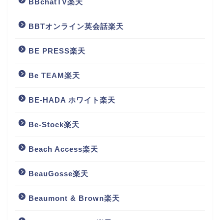
BBchatTV楽天
BBTオンライン英会話楽天
BE PRESS楽天
Be TEAM楽天
BE-HADA ホワイト楽天
Be-Stock楽天
Beach Access楽天
BeauGosse楽天
Beaumont & Brown楽天