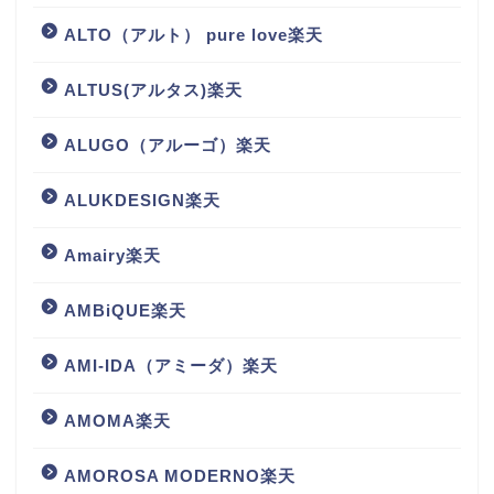
ALTO（アルト） pure love楽天
ALTUS(アルタス)楽天
ALUGO（アルーゴ）楽天
ALUKDESIGN楽天
Amairy楽天
AMBiQUE楽天
AMI-IDA（アミーダ）楽天
AMOMA楽天
AMOROSA MODERNO楽天