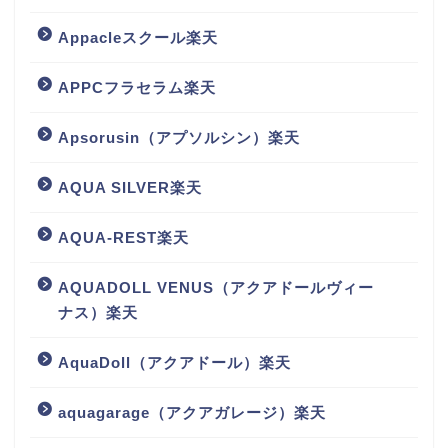
Appacleスクール楽天
APPCフラセラム楽天
Apsorusin（アプソルシン）楽天
AQUA SILVER楽天
AQUA-REST楽天
AQUADOLL VENUS（アクアドールヴィー
ナス）楽天
AquaDoll（アクアドール）楽天
aquagarage（アクアガレージ）楽天