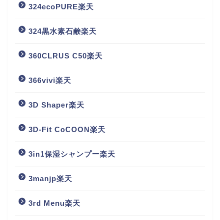
324ecoPURE楽天
324黒水素石鹸楽天
360CLRUS C50楽天
366vivi楽天
3D Shaper楽天
3D-Fit CoCOON楽天
3in1保湿シャンプー楽天
3manjp楽天
3rd Menu楽天