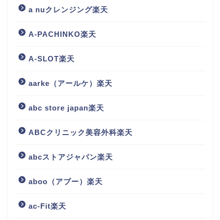
a nuクレンジング楽天
A-PACHINKO楽天
A-SLOT楽天
aarke（アールケ）楽天
abc store japan楽天
ABCクリニック美容外科楽天
abcストアジャパン楽天
aboo（アブー）楽天
ac-Fit楽天