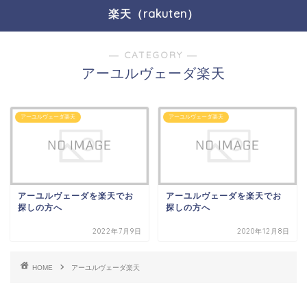
楽天（rakuten）
― CATEGORY ―
アーユルヴェーダ楽天
アーユルヴェーダ楽天
アーユルヴェーダ楽天
アーユルヴェーダを楽天でお
アーユルヴェーダを楽天でお
探しの方へ
探しの方へ
2022年7月9日
2020年12月8日
HOME
アーユルヴェーダ楽天