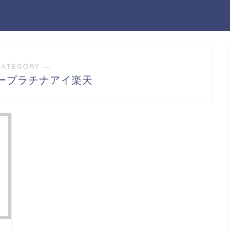
CATEGORY ―
ープラチナアイ楽天