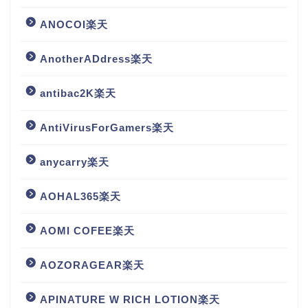
ANOCOI楽天
AnotherADdress楽天
antibac2K楽天
AntiVirusForGamers楽天
anycarry楽天
AOHAL365楽天
AOMI COFEE楽天
AOZORAGEAR楽天
APINATURE W RICH LOTION楽天