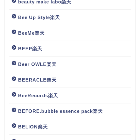
beauty make labo楽天
Bee Up Style楽天
BeeMe楽天
BEEP楽天
Beer OWLE楽天
BEERACLE楽天
BeeRecords楽天
BEFORE.bubble essence pack楽天
BELION楽天