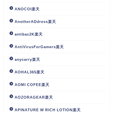
ANOCOI楽天
AnotherADdress楽天
antibac2K楽天
AntiVirusForGamers楽天
anycarry楽天
AOHAL365楽天
AOMI COFEE楽天
AOZORAGEAR楽天
APINATURE W RICH LOTION楽天