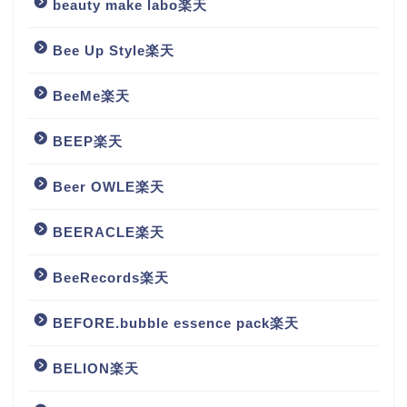
beauty make labo楽天
Bee Up Style楽天
BeeMe楽天
BEEP楽天
Beer OWLE楽天
BEERACLE楽天
BeeRecords楽天
BEFORE.bubble essence pack楽天
BELION楽天