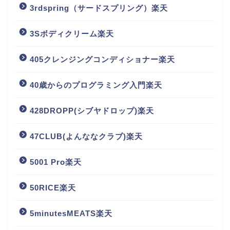
3rdspring（サードスプリング）楽天
3Sボディクリーム楽天
405クレンジングコンディショナー楽天
40歳からのプログラミング入門楽天
428DROPP(シブヤドロップ)楽天
47CLUB(よんななクラブ)楽天
5001 Pro楽天
50RICE楽天
5minutesMEATS楽天