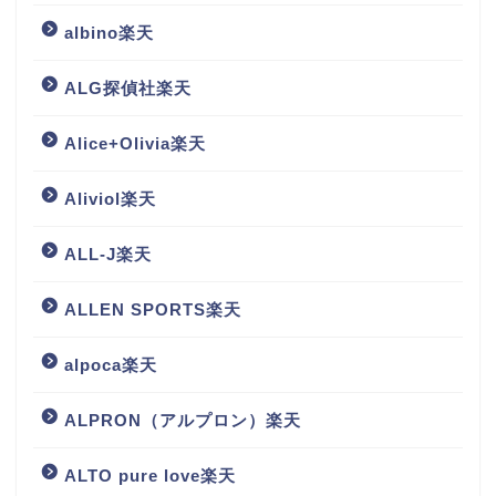
albino楽天
ALG探偵社楽天
Alice+Olivia楽天
Aliviol楽天
ALL-J楽天
ALLEN SPORTS楽天
alpoca楽天
ALPRON（アルプロン）楽天
ALTO pure love楽天