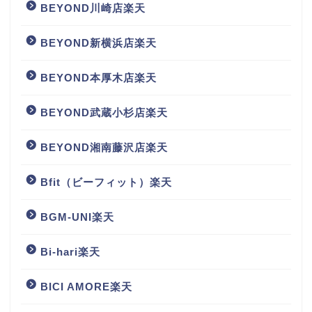
BEYOND川崎店楽天
BEYOND新横浜店楽天
BEYOND本厚木店楽天
BEYOND武蔵小杉店楽天
BEYOND湘南藤沢店楽天
Bfit（ビーフィット）楽天
BGM‐UNI楽天
Bi-hari楽天
BICI AMORE楽天