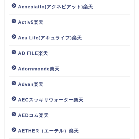
Acnepiatto(アクネピアット)楽天
Activ5楽天
Acu Life(アキュライフ)楽天
AD FILE楽天
Adornmonde楽天
Advan楽天
AECスッキリウォーター楽天
AEDコム楽天
AETHER（エーテル）楽天