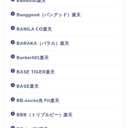
Bandicut楽天
Banggood（バングッド）楽天
BANILA CO楽天
BARAKA（バラカ）楽天
Barber501楽天
BASE TIGER楽天
BASE楽天
BB.excite光 Fit楽天
BBB（トリプルビー）楽天