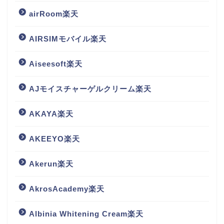
airRoom楽天
AIRSIMモバイル楽天
Aiseesoft楽天
AJモイスチャーゲルクリーム楽天
AKAYA楽天
AKEEYO楽天
Akerun楽天
AkrosAcademy楽天
Albinia Whitening Cream楽天