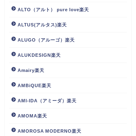
ALTO（アルト） pure love楽天
ALTUS(アルタス)楽天
ALUGO（アルーゴ）楽天
ALUKDESIGN楽天
Amairy楽天
AMBiQUE楽天
AMI-IDA（アミーダ）楽天
AMOMA楽天
AMOROSA MODERNO楽天