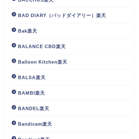
BAD DIARY（バッドダイアリー）楽天
Bak楽天
BALANCE CBD楽天
Balloon Kitchen楽天
BALSA楽天
BAMBI楽天
BANDEL楽天
Bandicam楽天