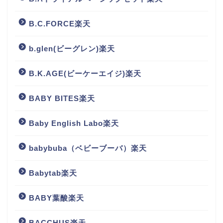
B.C.FORCE楽天
b.glen(ビーグレン)楽天
B.K.AGE(ビーケーエイジ)楽天
BABY BITES楽天
Baby English Labo楽天
babybuba（ベビーブーバ）楽天
Babytab楽天
BABY葉酸楽天
BACCHUS楽天