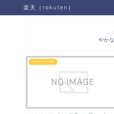
楽天（rakuten）
― 
やか
やかないサプリ楽天