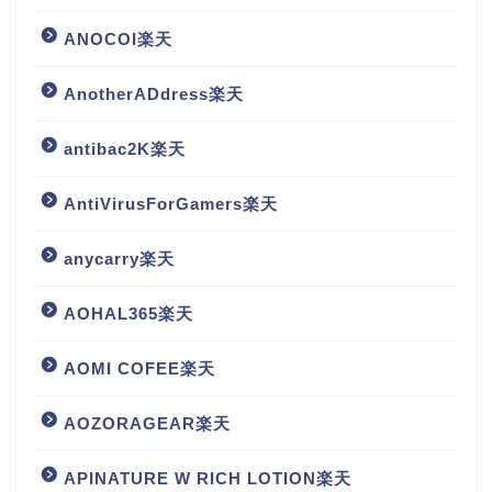
ANOCOI楽天
AnotherADdress楽天
antibac2K楽天
AntiVirusForGamers楽天
anycarry楽天
AOHAL365楽天
AOMI COFEE楽天
AOZORAGEAR楽天
APINATURE W RICH LOTION楽天