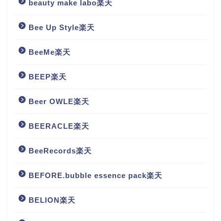
beauty make labo楽天
Bee Up Style楽天
BeeMe楽天
BEEP楽天
Beer OWLE楽天
BEERACLE楽天
BeeRecords楽天
BEFORE.bubble essence pack楽天
BELION楽天