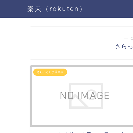
楽天（rakuten）
― 
さら
さらっとたま茶楽天