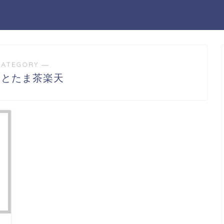
CATEGORY ―
っとたま茶楽天