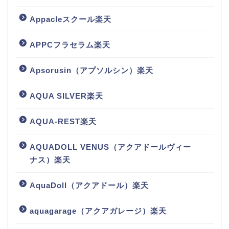
Appacleスクール楽天
APPCフラセラム楽天
Apsorusin（アプソルシン）楽天
AQUA SILVER楽天
AQUA-REST楽天
AQUADOLL VENUS（アクアドールヴィー
ナス）楽天
AquaDoll（アクアドール）楽天
aquagarage（アクアガレージ）楽天