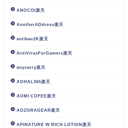
ANOCOI楽天
AnotherADdress楽天
antibac2K楽天
AntiVirusForGamers楽天
anycarry楽天
AOHAL365楽天
AOMI COFEE楽天
AOZORAGEAR楽天
APINATURE W RICH LOTION楽天