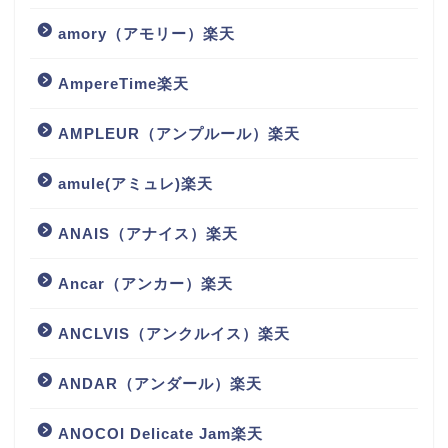
amory（アモリー）楽天
AmpereTime楽天
AMPLEUR（アンプルール）楽天
amule(アミュレ)楽天
ANAIS（アナイス）楽天
Ancar（アンカー）楽天
ANCLVIS（アンクルイス）楽天
ANDAR（アンダール）楽天
ANOCOI Delicate Jam楽天