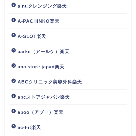
a nuクレンジング楽天
A-PACHINKO楽天
A-SLOT楽天
aarke（アールケ）楽天
abc store japan楽天
ABCクリニック美容外科楽天
abcストアジャパン楽天
aboo（アブー）楽天
ac-Fit楽天