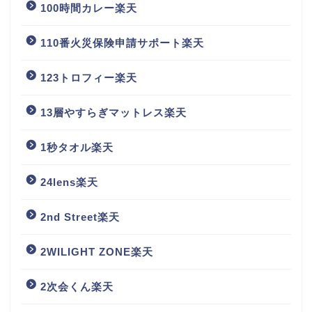
100時間カレー楽天
110番火災保険申請サポート楽天
123トロフィー楽天
13層やすらぎマットレス楽天
1秒タオル楽天
24lens楽天
2nd Street楽天
2WILIGHT ZONE楽天
2次会くん楽天