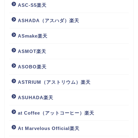
ASC-S5楽天
ASHADA（アスハダ）楽天
ASmake楽天
ASMOT楽天
ASOBO楽天
ASTRIUM（アストリウム）楽天
ASUHADA楽天
at Coffee（アットコーヒー）楽天
At Marvelous Official楽天