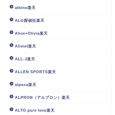
albino楽天
ALG探偵社楽天
Alice+Olivia楽天
Aliviol楽天
ALL-J楽天
ALLEN SPORTS楽天
alpoca楽天
ALPRON（アルプロン）楽天
ALTO pure love楽天