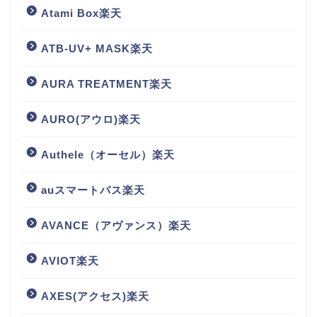
Atami Box楽天
ATB-UV+ MASK楽天
AURA TREATMENT楽天
AURO(アウロ)楽天
Authele（オーセル）楽天
auスマートパス楽天
AVANCE（アヴァンス）楽天
AVIOT楽天
AXES(アクセス)楽天