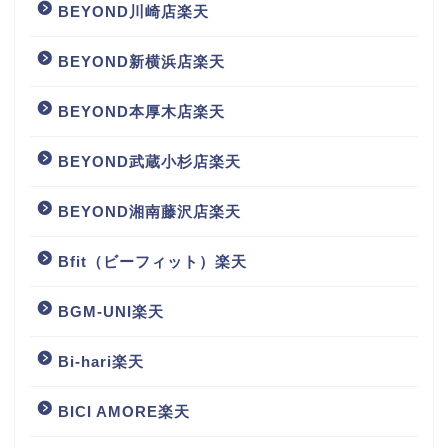
BEYOND川崎店楽天
BEYOND新横浜店楽天
BEYOND本厚木店楽天
BEYOND武蔵小杉店楽天
BEYOND湘南藤沢店楽天
Bfit（ビーフィット）楽天
BGM‐UNI楽天
Bi-hari楽天
BICI AMORE楽天