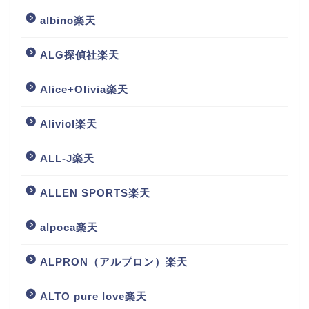
albino楽天
ALG探偵社楽天
Alice+Olivia楽天
Aliviol楽天
ALL-J楽天
ALLEN SPORTS楽天
alpoca楽天
ALPRON（アルプロン）楽天
ALTO pure love楽天