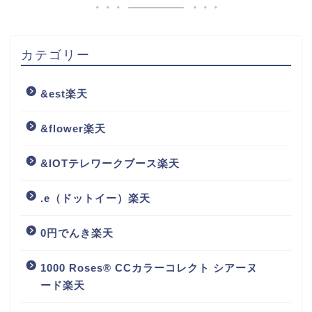
カテゴリー
&est楽天
&flower楽天
&IOTテレワークブース楽天
.e（ドットイー）楽天
0円でんき楽天
1000 Roses® CCカラーコレクト シアーヌ
ード楽天