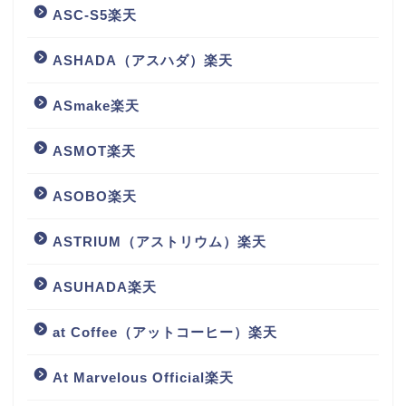
ASC-S5楽天
ASHADA（アスハダ）楽天
ASmake楽天
ASMOT楽天
ASOBO楽天
ASTRIUM（アストリウム）楽天
ASUHADA楽天
at Coffee（アットコーヒー）楽天
At Marvelous Official楽天