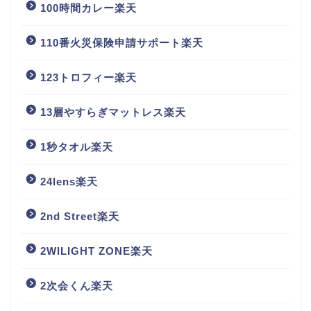
100時間カレー楽天
110番火災保険申請サポート楽天
123トロフィー楽天
13層やすらぎマットレス楽天
1秒タオル楽天
24lens楽天
2nd Street楽天
2WILIGHT ZONE楽天
2次会くん楽天