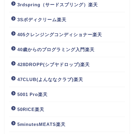
3rdspring（サードスプリング）楽天
3Sボディクリーム楽天
405クレンジングコンディショナー楽天
40歳からのプログラミング入門楽天
428DROPP(シブヤドロップ)楽天
47CLUB(よんななクラブ)楽天
5001 Pro楽天
50RICE楽天
5minutesMEATS楽天