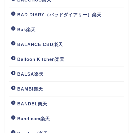
BAD DIARY（バッドダイアリー）楽天
Bak楽天
BALANCE CBD楽天
Balloon Kitchen楽天
BALSA楽天
BAMBI楽天
BANDEL楽天
Bandicam楽天