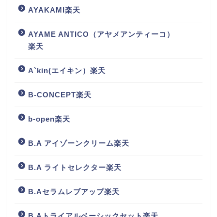
AYAKAMI楽天
AYAME ANTICO（アヤメアンティーコ）
楽天
A`kin(エイキン）楽天
B-CONCEPT楽天
b-open楽天
B.A アイゾーンクリーム楽天
B.A ライトセレクター楽天
B.Aセラムレブアップ楽天
B.Aトライアルベーシックセット楽天