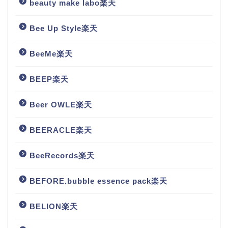
beauty make labo楽天
Bee Up Style楽天
BeeMe楽天
BEEP楽天
Beer OWLE楽天
BEERACLE楽天
BeeRecords楽天
BEFORE.bubble essence pack楽天
BELION楽天