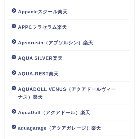
Appacleスクール楽天
APPCフラセラム楽天
Apsorusin（アプソルシン）楽天
AQUA SILVER楽天
AQUA-REST楽天
AQUADOLL VENUS（アクアドールヴィー
ナス）楽天
AquaDoll（アクアドール）楽天
aquagarage（アクアガレージ）楽天