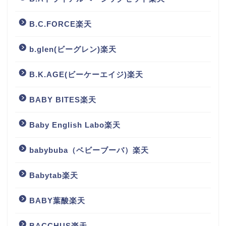
B.C.FORCE楽天
b.glen(ビーグレン)楽天
B.K.AGE(ビーケーエイジ)楽天
BABY BITES楽天
Baby English Labo楽天
babybuba（ベビーブーバ）楽天
Babytab楽天
BABY葉酸楽天
BACCHUS楽天