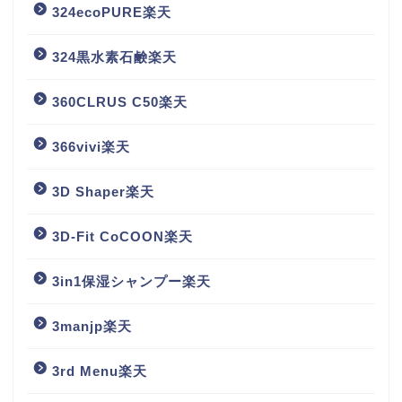
324ecoPURE楽天
324黒水素石鹸楽天
360CLRUS C50楽天
366vivi楽天
3D Shaper楽天
3D-Fit CoCOON楽天
3in1保湿シャンプー楽天
3manjp楽天
3rd Menu楽天