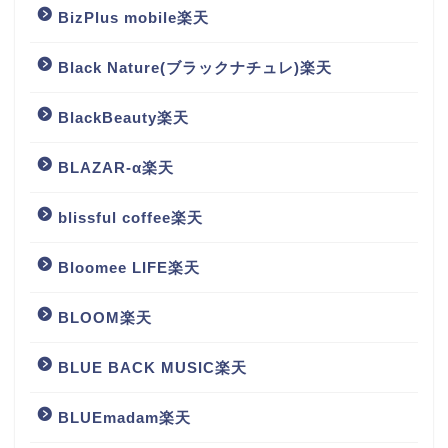
BizPlus mobile楽天
Black Nature(ブラックナチュレ)楽天
BlackBeauty楽天
BLAZAR-α楽天
blissful coffee楽天
Bloomee LIFE楽天
BLOOM楽天
BLUE BACK MUSIC楽天
BLUEmadam楽天