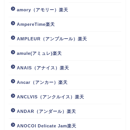
amory（アモリー）楽天
AmpereTime楽天
AMPLEUR（アンプルール）楽天
amule(アミュレ)楽天
ANAIS（アナイス）楽天
Ancar（アンカー）楽天
ANCLVIS（アンクルイス）楽天
ANDAR（アンダール）楽天
ANOCOI Delicate Jam楽天