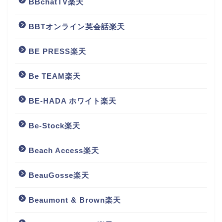
BBchatTV楽天
BBTオンライン英会話楽天
BE PRESS楽天
Be TEAM楽天
BE-HADA ホワイト楽天
Be-Stock楽天
Beach Access楽天
BeauGosse楽天
Beaumont & Brown楽天