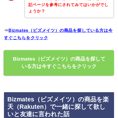
記ページを参考にされてみてはいかがでし
ょうか？
⇒
Bizmates（ビズメイツ）の商品を探している方は今
すぐこちらをクリック
Bizmates（ビズメイツ）の商品を探して
いる方は今すぐこちらをクリック
Bizmates（ビズメイツ）の商品を楽
天（Rakuten）で一緒に探して欲し
いと友達に言われた話