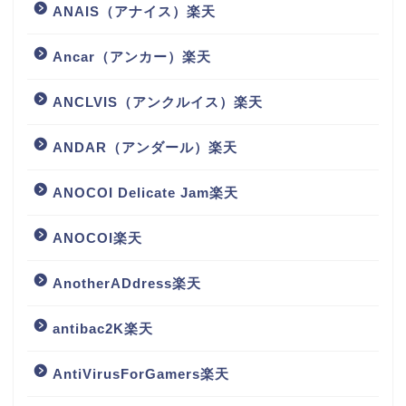
ANAIS（アナイス）楽天
Ancar（アンカー）楽天
ANCLVIS（アンクルイス）楽天
ANDAR（アンダール）楽天
ANOCOI Delicate Jam楽天
ANOCOI楽天
AnotherADdress楽天
antibac2K楽天
AntiVirusForGamers楽天