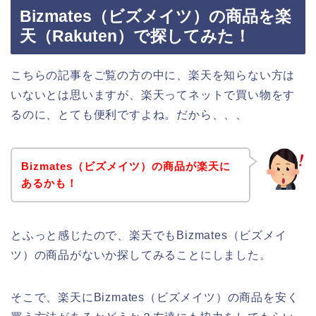
Bizmates（ビズメイツ）の商品を楽
天（Rakuten）で探してみた！
こちらの記事をご覧の方の中に、楽天を知らない方は
いないとは思いますが、楽天ってネットで買い物をす
るのに、とても便利ですよね。だから、、、
Bizmates（ビズメイツ）の商品が楽天に
あるかも！
とふっと感じたので、楽天でもBizmates（ビズメイ
ツ）の商品がないか探してみることにしました。
そこで、楽天にBizmates（ビズメイツ）の商品を安く