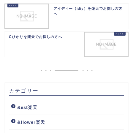
アイディー（idiy）を楽天でお探しの方
へ
Cひかりを楽天でお探しの方へ
カテゴリー
&est楽天
&flower楽天