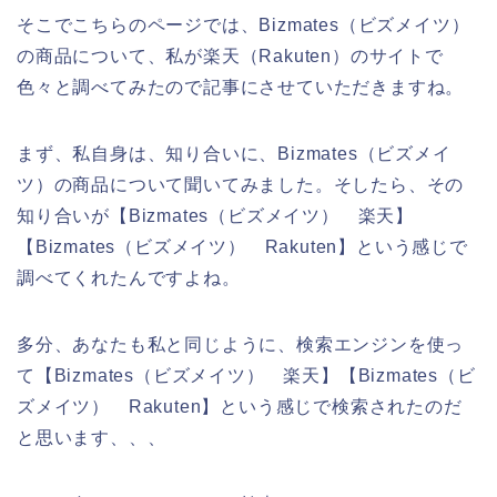
そこでこちらのページでは、Bizmates（ビズメイツ）
の商品について、私が楽天（Rakuten）のサイトで
色々と調べてみたので記事にさせていただきますね。
まず、私自身は、知り合いに、Bizmates（ビズメイ
ツ）の商品について聞いてみました。そしたら、その
知り合いが【Bizmates（ビズメイツ） 楽天】
【Bizmates（ビズメイツ） Rakuten】という感じで
調べてくれたんですよね。
多分、あなたも私と同じように、検索エンジンを使っ
て【Bizmates（ビズメイツ） 楽天】【Bizmates（ビ
ズメイツ） Rakuten】という感じで検索されたのだ
と思います、、、