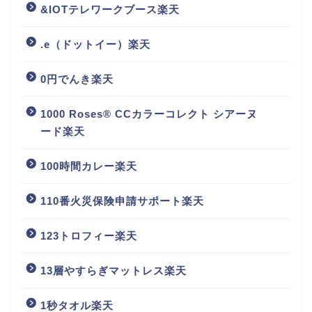
&IOTテレワークブース楽天
.e（ドットイー）楽天
0円でんき楽天
1000 Roses® CCカラーコレクト シアーヌ
ード楽天
100時間カレー楽天
110番火災保険申請サポート楽天
123トロフィー楽天
13層やすらぎマットレス楽天
1秒タオル楽天