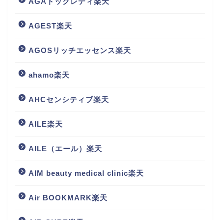
AGAドックレディ楽天
AGEST楽天
AGOSリッチエッセンス楽天
ahamo楽天
AHCセンシティブ楽天
AILE楽天
AILE（エール）楽天
AIM beauty medical clinic楽天
Air BOOKMARK楽天