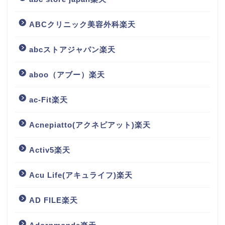
ABCクリニック美容外科楽天
abcストアジャパン楽天
aboo（アブー）楽天
ac-Fit楽天
Acnepiatto(アクネピアット)楽天
Activ5楽天
Acu Life(アキュライフ)楽天
AD FILE楽天