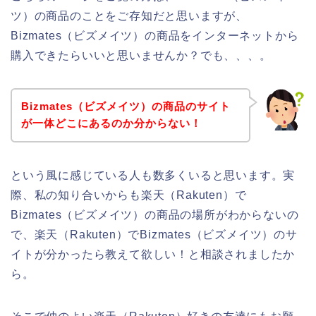
ツ）の商品のことをご存知だと思いますが、
Bizmates（ビズメイツ）の商品をインターネットから
購入できたらいいと思いませんか？でも、、、。
Bizmates（ビズメイツ）の商品のサイト
が一体どこにあるのか分からない！
という風に感じている人も数多くいると思います。実
際、私の知り合いからも楽天（Rakuten）で
Bizmates（ビズメイツ）の商品の場所がわからないの
で、楽天（Rakuten）でBizmates（ビズメイツ）のサ
イトが分かったら教えて欲しい！と相談されましたか
ら。