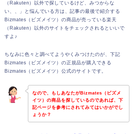
（Rakuten）以外で探しているけど、みつからな
い、、」と悩んでいる方は、記事の最後で紹介する
Bizmates（ビズメイツ）の商品が売っている楽天
（Rakuten）以外のサイトをチェックされるといいで
すよ♪
ちなみに色々と調べてようやくみつけたのが、下記
Bizmates（ビズメイツ）の正規品が購入できる
Bizmates（ビズメイツ）公式のサイトです。
なので、もしあなたがBizmates（ビズメ
イツ）の商品を探しているのであれば、下
記ページを参考にされてみてはいかがでし
ょうか？