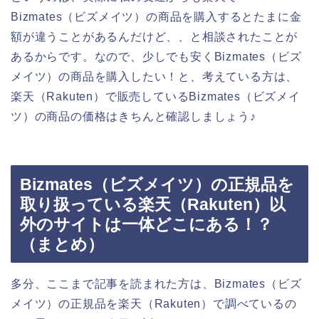
Bizmates（ビズメイツ）の商品を購入するとたまに金
額が違うことがあるんだけど、、と相談されたことが
あるからです。なので、少しでも安くBizmates（ビズ
メイツ）の商品を購入したい！と、考えている方は、
楽天（Rakuten）で販売しているBizmates（ビズメイ
ツ）の商品の価格はきちんと確認しましょう♪
Bizmates（ビズメイツ）の正規品を
取り扱っている楽天（Rakuten）以
外のサイトは一体どこにある！？
（まとめ）
多分、ここまで記事を読まれた方は、Bizmates（ビズ
メイツ）の正規品を楽天（Rakuten）で調べているの