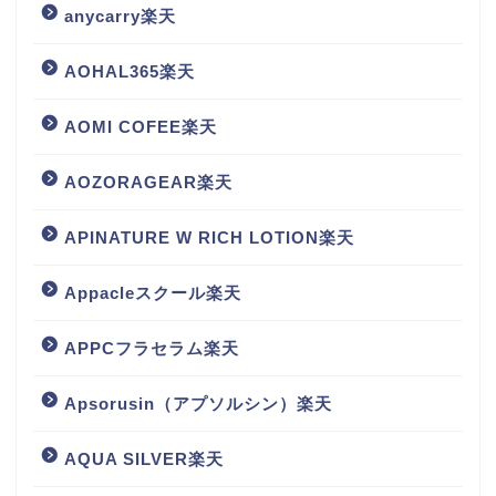
anycarry楽天
AOHAL365楽天
AOMI COFEE楽天
AOZORAGEAR楽天
APINATURE W RICH LOTION楽天
Appacleスクール楽天
APPCフラセラム楽天
Apsorusin（アプソルシン）楽天
AQUA SILVER楽天