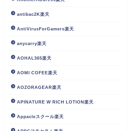
antibac2K楽天
AntiVirusForGamers楽天
anycarry楽天
AOHAL365楽天
AOMI COFEE楽天
AOZORAGEAR楽天
APINATURE W RICH LOTION楽天
Appacleスクール楽天