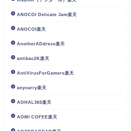
ANOCOI Delicate Jam楽天
ANOCOI楽天
AnotherADdress楽天
antibac2K楽天
AntiVirusForGamers楽天
anycarry楽天
AOHAL365楽天
AOMI COFEE楽天