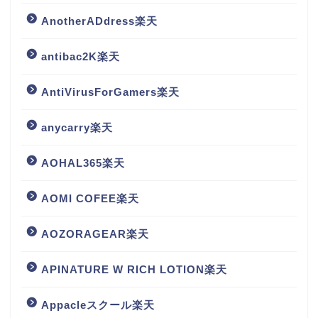
AnotherADdress楽天
antibac2K楽天
AntiVirusForGamers楽天
anycarry楽天
AOHAL365楽天
AOMI COFEE楽天
AOZORAGEAR楽天
APINATURE W RICH LOTION楽天
Appacleスクール楽天