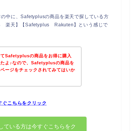
に、Safetyplusの商品を楽天で探している方
 楽天】【Safetyplus Rakuten】という感じで
Safetyplusの商品をお得に購入
♪なので、Safetyplusの商品を
記ページをチェックされてみてはいか
は今すぐこちらをクリック
品を探している方は今すぐこちらをク