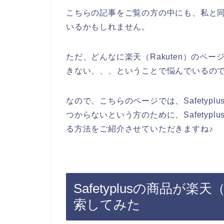
こちらの記事をご覧の方の中にも、私と同じよ
いるかもしれません。
ただ、どんなに楽天（Rakuten）のページ
きない、、、ということで悩んでいるの
なので、こちらのページでは、Safetypl
つからないという方のために、Safetypl
る方法をご紹介させていただきますね♪
Safetyplusの商品が楽
索してみた