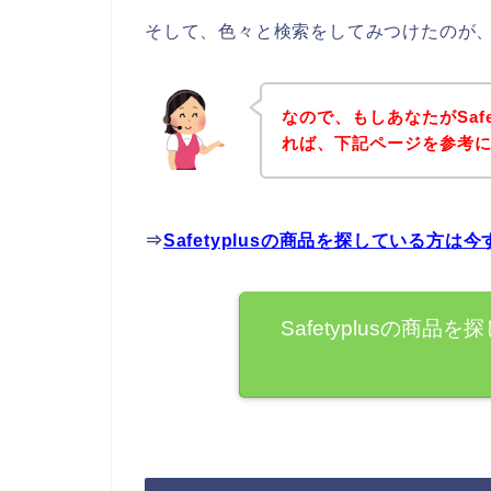
そして、色々と検索をしてみつけたのが、下記
なので、もしあなたがSaf
れば、下記ページを参考
⇒
Safetyplusの商品を探している方
Safetyplusの商