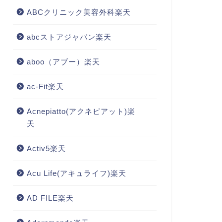
ABCクリニック美容外科楽天
abcストアジャパン楽天
aboo（アブー）楽天
ac-Fit楽天
Acnepiatto(アクネピアット)楽
天
Activ5楽天
Acu Life(アキュライフ)楽天
AD FILE楽天