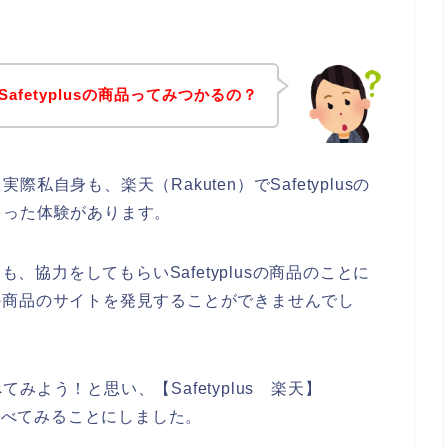
。
afetyplusの商品ってみつかるの？
自身も、楽天（Rakuten）でSafetyplusの
まった体験があります。
も、協力をしてもらいSafetyplusの商品のことに
usの商品のサイトを発見することができませんでし
よう！と思い、【Safetyplus 楽天】
感じで調べてみることにしました。