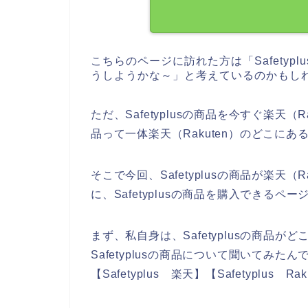
こちらのページに訪れた方は「Safety
うしようかな～」と考えているのかもし
ただ、Safetyplusの商品を今すぐ楽天（R
品って一体楽天（Rakuten）のどこに
そこで今回、Safetyplusの商品が楽天
に、Safetyplusの商品を購入できる
まず、私自身は、Safetyplusの商品
Safetyplusの商品について聞いてみ
【Safetyplus 楽天】【Safetyplu