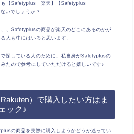
fetyplus 楽天】【Safetyplus
ではないでしょうか？
Safetyplusの商品が楽天のどこにあるのかが
いる人も中にはいると思います。
天で探している人のために、私自身がSafetyplusの
みたので参考にしていただけると嬉しいです♪
天（Rakuten）で購入したい方はま
ェック♪
yplusの商品を実際に購入しようかどうか迷ってい