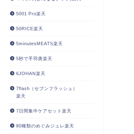
5001 Pro楽天
50RICE楽天
5minutesMEATS楽天
5秒で手羽唐楽天
6JOHAN楽天
7flash（セブンフラッシュ）
楽天
7日間集中ケアセット楽天
80種類のめぐみジュレ楽天