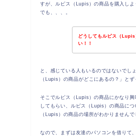
すが、ルピス（Lupis）の商品を購入
でも、、、。
どうしてもルピス（Lup
い！！
と、感じている人もいるのではないでしょう
（Lupis）の商品がどこにあるの？」と
そこでルピス（Lupis）の商品にかなり興
してもらい、ルピス（Lupis）の商品
（Lupis）の商品の場所がわかりません
なので、まずは友達のパソコンを借りて、【