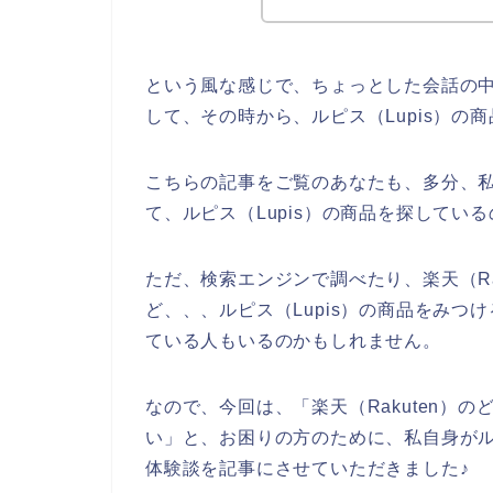
という風な感じで、ちょっとした会話の中
して、その時から、ルピス（Lupis）の
こちらの記事をご覧のあなたも、多分、私
て、ルピス（Lupis）の商品を探してい
ただ、検索エンジンで調べたり、楽天（Ra
ど、、、ルピス（Lupis）の商品をみ
ている人もいるのかもしれません。
なので、今回は、「楽天（Rakuten）の
い」と、お困りの方のために、私自身がルピス
体験談を記事にさせていただきました♪