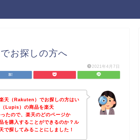
楽天でお探しの方へ
2021年4月7日
楽天（Rakuten）でお探しの方はい
Lupis）の商品を楽天
たかったので、楽天のどのページか
の商品を購入することができるのか？ル
を楽天で探してみることにしました！