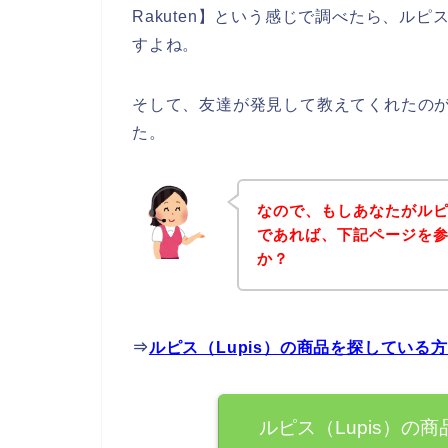
Rakuten】という感じで調べたら、ルピ
すよね。
そして、友達が発見して教えてくれたのが
た。
なので、もしあなたがルピ
であれば、下記ページを
か？
⇒
ルピス（Lupis）の商品を探している
ルピス（Lupis）の