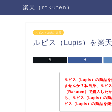
楽天（rakuten）
ルピス（Lupis）楽天
ルピス（Lupis）を
ルピス（Lupis）の商品を
ませんか？私自身、ルピス（
（Rakuten）で購入し
ら、ルピス（Lupis）
ピス（Lupis）の商品