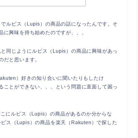
でルピス（Lupis）の商品の話になったんです。そ
商品に興味を持ち始めたのですが、、、
と同じようにルピス（Lupis）の商品に興味があっ
るのだと思います。
kuten）好きの知り合いに聞いたりもしたけ
つけることができない、、、という問題に直面して困っ
どこにルピス（Lupis）の商品があるのか分からな
（Lupis）の商品を楽天（Rakuten）で探した