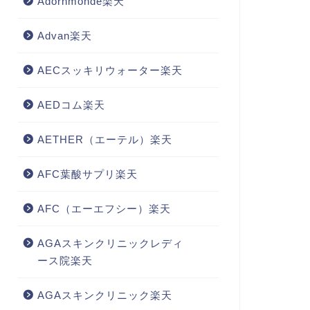
Adornmonde楽天
Advan楽天
AECスッキリウォーター楽天
AEDコム楽天
AETHER（エーテル）楽天
AFC葉酸サプリ楽天
AFC（エーエフシー）楽天
AGAスキンクリニックレディ
ース院楽天
AGAスキンクリニック楽天