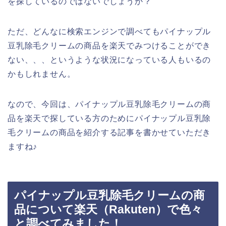
を探しているのではないでしょうか？
ただ、どんなに検索エンジンで調べてもパイナップル
豆乳除毛クリームの商品を楽天でみつけることができ
ない、、、というような状況になっている人もいるの
かもしれません。
なので、今回は、パイナップル豆乳除毛クリームの商
品を楽天で探している方のためにパイナップル豆乳除
毛クリームの商品を紹介する記事を書かせていただき
ますね♪
パイナップル豆乳除毛クリームの商
品について楽天（Rakuten）で色々
と調べてみました！