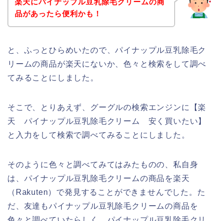
楽天にパイナップル豆乳除毛クリームの商
品があったら便利かも！
と、ふっとひらめいたので、パイナップル豆乳除毛ク
リームの商品が楽天にないか、色々と検索をして調べ
てみることにしました。
そこで、とりあえず、グーグルの検索エンジンに【楽
天 パイナップル豆乳除毛クリーム 安く買いたい】
と入力をして検索で調べてみることにしました。
そのように色々と調べてみてはみたものの、私自身
は、パイナップル豆乳除毛クリームの商品を楽天
（Rakuten）で発見することができませんでした。た
だ、友達もパイナップル豆乳除毛クリームの商品を
色々と調べていたらしく、パイナップル豆乳除毛クリ