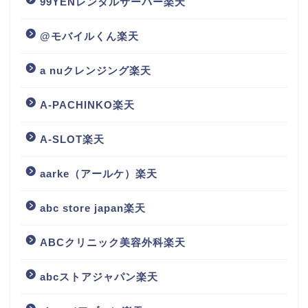
99YENレンタルサーバー楽天
@モバイルくん楽天
a nuクレンジング楽天
A-PACHINKO楽天
A-SLOT楽天
aarke（アールケ）楽天
abc store japan楽天
ABCクリニック美容外科楽天
abcストアジャパン楽天