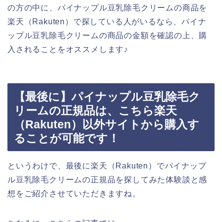
の方の中に、パイナップル豆乳除毛クリームの商品を
楽天（Rakuten）で探している人がいるなら、パイナ
ップル豆乳除毛クリームの商品の金額を確認の上、購
入されることをオススメします♪
【最後に】パイナップル豆乳除毛ク
リームの正規品は、こちら楽天
（Rakuten）以外サイトから購入す
ることが可能です！
というわけで、最後に楽天（Rakuten）でパイナップ
ル豆乳除毛クリームの正規品を探してみた体験談と感
想をご紹介させていただきますね。