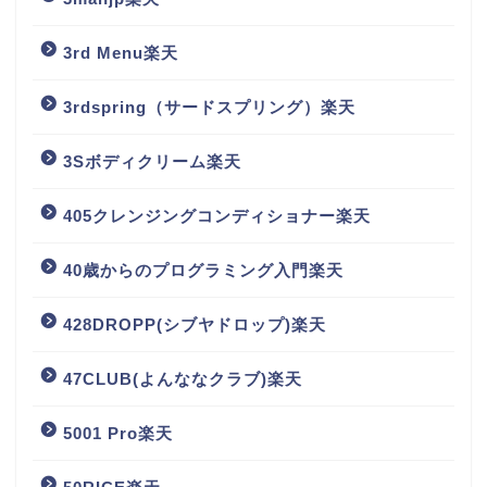
3rd Menu楽天
3rdspring（サードスプリング）楽天
3Sボディクリーム楽天
405クレンジングコンディショナー楽天
40歳からのプログラミング入門楽天
428DROPP(シブヤドロップ)楽天
47CLUB(よんななクラブ)楽天
5001 Pro楽天