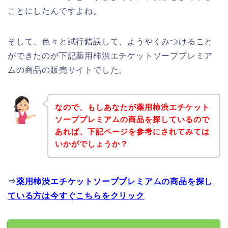
ことにしたんですよね。
そして、色々と試行錯誤して、ようやくみつけること
ができたのが下記薬用柿渋エチケットソーププレミア
ムの商品の販売サイトでした。
なので、もしあなたが薬用柿渋エチケット
ソーププレミアムの商品を探しているので
あれば、下記ページを参考にされてみては
いかがでしょうか？
⇒
薬用柿渋エチケットソーププレミアムの商品を探し
ている方は今すぐこちらをクリック