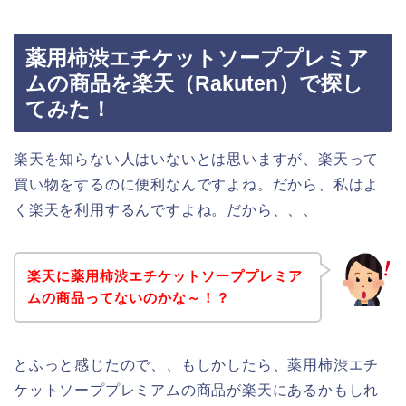
薬用柿渋エチケットソーププレミア
ムの商品を楽天（Rakuten）で探し
てみた！
楽天を知らない人はいないとは思いますが、楽天って
買い物をするのに便利なんですよね。だから、私はよ
く楽天を利用するんですよね。だから、、、
楽天に薬用柿渋エチケットソーププレミア
ムの商品ってないのかな～！？
とふっと感じたので、、もしかしたら、薬用柿渋エチ
ケットソーププレミアムの商品が楽天にあるかもしれ