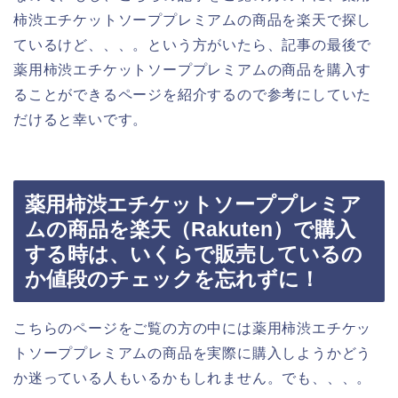
柿渋エチケットソーププレミアムの商品を楽天で探し
ているけど、、、。という方がいたら、記事の最後で
薬用柿渋エチケットソーププレミアムの商品を購入す
ることができるページを紹介するので参考にしていた
だけると幸いです。
薬用柿渋エチケットソーププレミア
ムの商品を楽天（Rakuten）で購入
する時は、いくらで販売しているの
か値段のチェックを忘れずに！
こちらのページをご覧の方の中には薬用柿渋エチケッ
トソーププレミアムの商品を実際に購入しようかどう
か迷っている人もいるかもしれません。でも、、、。