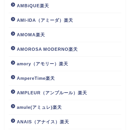
AMBiQUE楽天
AMI-IDA（アミーダ）楽天
AMOMA楽天
AMOROSA MODERNO楽天
amory（アモリー）楽天
AmpereTime楽天
AMPLEUR（アンプルール）楽天
amule(アミュレ)楽天
ANAIS（アナイス）楽天