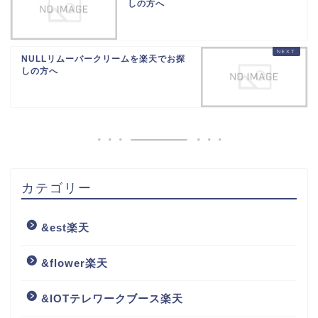
しの方へ
NULLリムーバークリームを楽天でお探
しの方へ
カテゴリー
&est楽天
&flower楽天
&IOTテレワークブース楽天