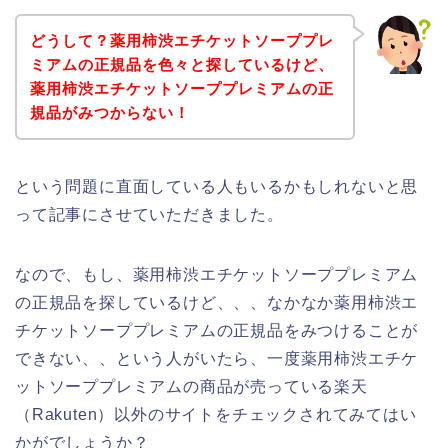
どうして？薬用柿渋エチケットソーププレ
ミアムの正規品を色々と探しているけど、
薬用柿渋エチケットソーププレミアムの正
規品がみつからない！
という問題に直面している人もいるかもしれないと思
って記事にさせていただきました。
なので、もし、薬用柿渋エチケットソーププレミアム
の正規品を探しているけど、、、なかなか薬用柿渋エ
チケットソーププレミアムの正規品をみつけることが
できない、、という人がいたら、一度薬用柿渋エチケ
ットソーププレミアムの商品が売っている楽天
（Rakuten）以外のサイトをチェックされてみてはい
かがでしょうか？