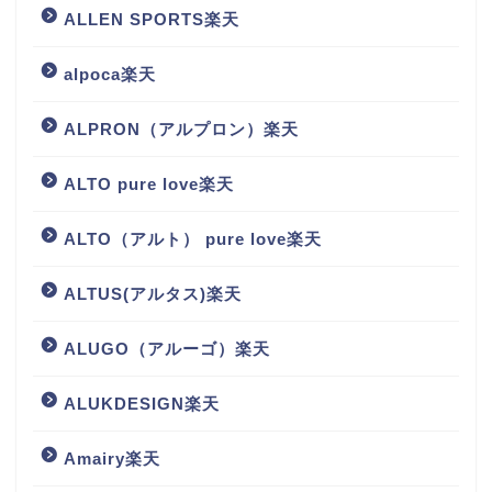
ALLEN SPORTS楽天
alpoca楽天
ALPRON（アルプロン）楽天
ALTO pure love楽天
ALTO（アルト） pure love楽天
ALTUS(アルタス)楽天
ALUGO（アルーゴ）楽天
ALUKDESIGN楽天
Amairy楽天