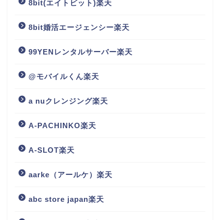
8bit(エイトビット)楽天
8bit婚活エージェンシー楽天
99YENレンタルサーバー楽天
@モバイルくん楽天
a nuクレンジング楽天
A-PACHINKO楽天
A-SLOT楽天
aarke（アールケ）楽天
abc store japan楽天