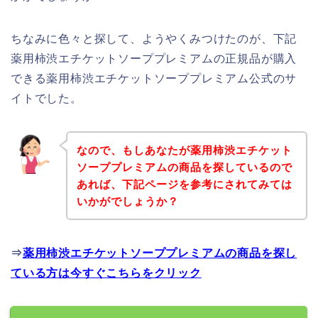
ちなみに色々と探して、ようやくみつけたのが、下記
薬用柿渋エチケットソーププレミアムの正規品が購入
できる薬用柿渋エチケットソーププレミアム公式のサ
イトでした。
なので、もしあなたが薬用柿渋エチケット
ソーププレミアムの商品を探しているので
あれば、下記ページを参考にされてみては
いかがでしょうか？
⇒
薬用柿渋エチケットソーププレミアムの商品を探し
ている方は今すぐこちらをクリック