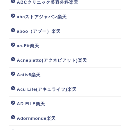
ABCクリニック美容外科楽天
abcストアジャパン楽天
aboo（アブー）楽天
ac-Fit楽天
Acnepiatto(アクネピアット)楽天
Activ5楽天
Acu Life(アキュライフ)楽天
AD FILE楽天
Adornmonde楽天