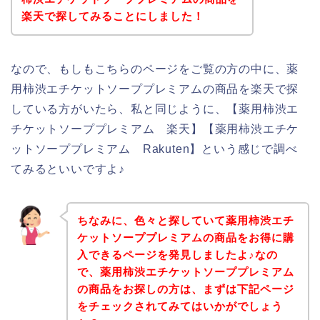
楽天で探してみることにしました！
なので、もしもこちらのページをご覧の方の中に、薬
用柿渋エチケットソーププレミアムの商品を楽天で探
している方がいたら、私と同じように、【薬用柿渋エ
チケットソーププレミアム 楽天】【薬用柿渋エチケ
ットソーププレミアム Rakuten】という感じで調べ
てみるといいですよ♪
ちなみに、色々と探していて薬用柿渋エチ
ケットソーププレミアムの商品をお得に購
入できるページを発見しましたよ♪なの
で、薬用柿渋エチケットソーププレミアム
の商品をお探しの方は、まずは下記ページ
をチェックされてみてはいかがでしょう