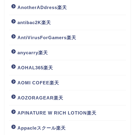
AnotherADdress楽天
antibac2K楽天
AntiVirusForGamers楽天
anycarry楽天
AOHAL365楽天
AOMI COFEE楽天
AOZORAGEAR楽天
APINATURE W RICH LOTION楽天
Appacleスクール楽天