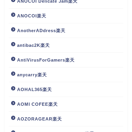
ANOCOI Delicate Jam楽天
ANOCOI楽天
AnotherADdress楽天
antibac2K楽天
AntiVirusForGamers楽天
anycarry楽天
AOHAL365楽天
AOMI COFEE楽天
AOZORAGEAR楽天