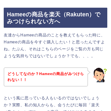
Hameeの商品を楽天（Rakuten）で
みつけられない方へ
友達からHameeの商品のことを教えてもらった時に、
Hameeの商品を今すぐ購入したい！と思ったんですよ
ね。たぶん、それはこちらのページをご覧の方も同じ
ような気持ちではないでしょうか？でも、、、。
どうしてなのか？Hameeの商品がみつけら
れない！！
という風に思っている人もいるのではないでしょう
か？実際、私の知人からも、会うたびに毎回「楽天