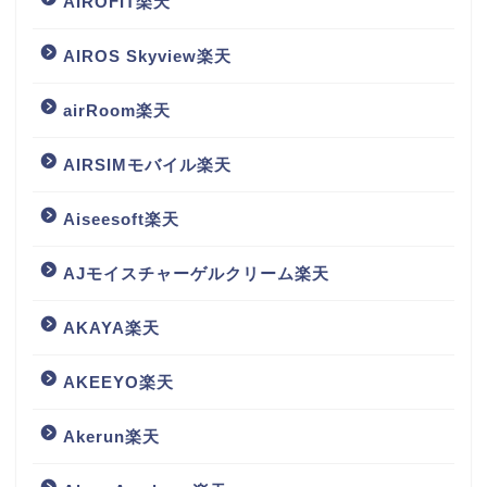
AIROFIT楽天
AIROS Skyview楽天
airRoom楽天
AIRSIMモバイル楽天
Aiseesoft楽天
AJモイスチャーゲルクリーム楽天
AKAYA楽天
AKEEYO楽天
Akerun楽天