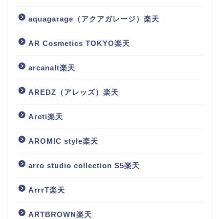
aquagarage（アクアガレージ）楽天
AR Cosmetics TOKYO楽天
arcanalt楽天
AREDZ（アレッズ）楽天
Areti楽天
AROMIC style楽天
arro studio collection S5楽天
ArrrT楽天
ARTBROWN楽天