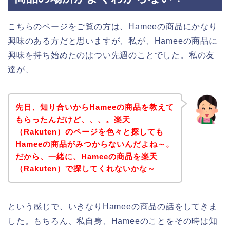
こちらのページをご覧の方は、Hameeの商品にかなり
興味のある方だと思いますが、私が、Hameeの商品に
興味を持ち始めたのはつい先週のことでした。私の友
達が、
先日、知り合いからHameeの商品を教えて
もらったんだけど、、、。楽天
（Rakuten）のページを色々と探しても
Hameeの商品がみつからないんだよね～。
だから、一緒に、Hameeの商品を楽天
（Rakuten）で探してくれないかな～
という感じで、いきなりHameeの商品の話をしてきま
した。もちろん、私自身、Hameeのことをその時は知