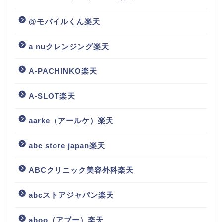
@モバイルくん楽天
a nuクレンジング楽天
A-PACHINKO楽天
A-SLOT楽天
aarke（アールケ）楽天
abc store japan楽天
ABCクリニック美容外科楽天
abcストアジャパン楽天
aboo（アブー）楽天