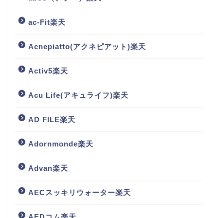
ac-Fit楽天
Acnepiatto(アクネピアット)楽天
Activ5楽天
Acu Life(アキュライフ)楽天
AD FILE楽天
Adornmonde楽天
Advan楽天
AECスッキリウォーター楽天
AEDコム楽天