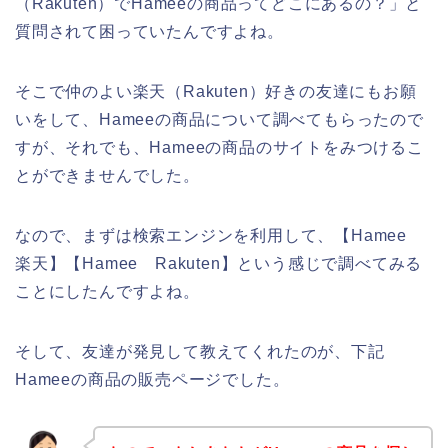
（Rakuten）でHameeの商品ってどこにあるの？」と
質問されて困っていたんですよね。
そこで仲のよい楽天（Rakuten）好きの友達にもお願
いをして、Hameeの商品について調べてもらったので
すが、それでも、Hameeの商品のサイトをみつけるこ
とができませんでした。
なので、まずは検索エンジンを利用して、【Hamee
楽天】【Hamee Rakuten】という感じで調べてみる
ことにしたんですよね。
そして、友達が発見して教えてくれたのが、下記
Hameeの商品の販売ページでした。