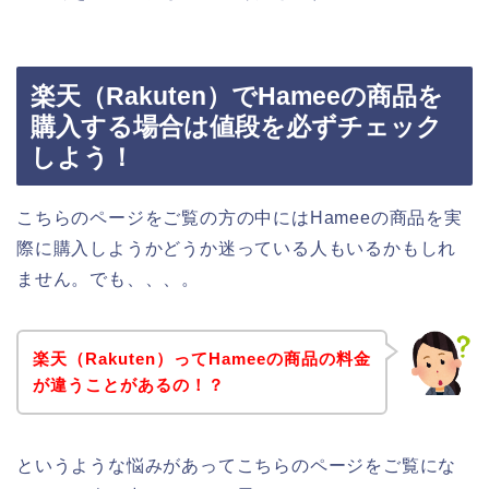
楽天（Rakuten）でHameeの商品を
購入する場合は値段を必ずチェック
しよう！
こちらのページをご覧の方の中にはHameeの商品を実
際に購入しようかどうか迷っている人もいるかもしれ
ません。でも、、、。
楽天（Rakuten）ってHameeの商品の料金
が違うことがあるの！？
というような悩みがあってこちらのページをご覧にな