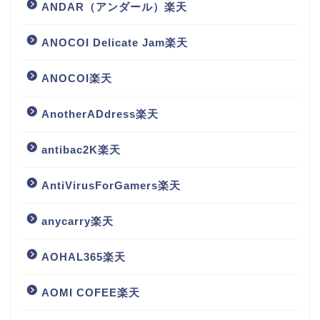
ANDAR（アンダール）楽天
ANOCOI Delicate Jam楽天
ANOCOI楽天
AnotherADdress楽天
antibac2K楽天
AntiVirusForGamers楽天
anycarry楽天
AOHAL365楽天
AOMI COFEE楽天