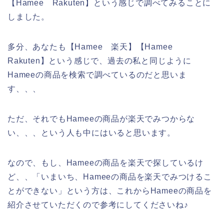
【Hamee Rakuten】という感じで調べてみることに
しました。
多分、あなたも【Hamee 楽天】【Hamee
Rakuten】という感じで、過去の私と同じように
Hameeの商品を検索で調べているのだと思いま
す、、、
ただ、それでもHameeの商品が楽天でみつからな
い、、、という人も中にはいると思います。
なので、もし、Hameeの商品を楽天で探しているけ
ど、、「いまいち、Hameeの商品を楽天でみつけるこ
とができない」という方は、これからHameeの商品を
紹介させていただくので参考にしてくださいね♪