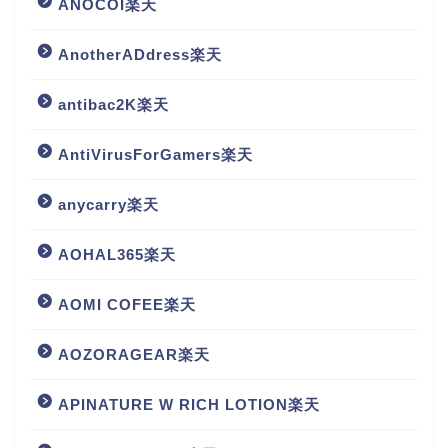
ANOCOI楽天
AnotherADdress楽天
antibac2K楽天
AntiVirusForGamers楽天
anycarry楽天
AOHAL365楽天
AOMI COFEE楽天
AOZORAGEAR楽天
APINATURE W RICH LOTION楽天