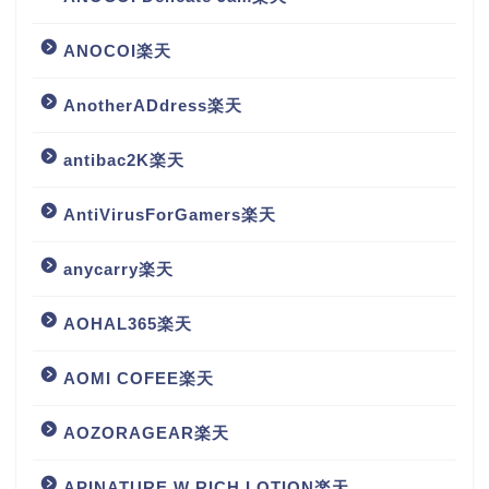
ANOCOI楽天
AnotherADdress楽天
antibac2K楽天
AntiVirusForGamers楽天
anycarry楽天
AOHAL365楽天
AOMI COFEE楽天
AOZORAGEAR楽天
APINATURE W RICH LOTION楽天