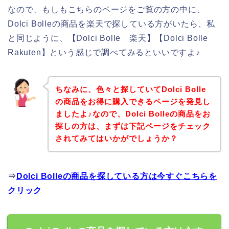
なので、もしもこちらのページをご覧の方の中に、
Dolci Bolleの商品を楽天で探している方がいたら、私
と同じように、【Dolci Bolle 楽天】【Dolci Bolle
Rakuten】という感じで調べてみるといいですよ♪
ちなみに、色々と探していてDolci Bolle
の商品をお得に購入できるページを発見し
ましたよ♪なので、Dolci Bolleの商品をお
探しの方は、まずは下記ページをチェック
されてみてはいかがでしょうか？
⇒
Dolci Bolleの商品を探している方は今すぐこちらを
クリック