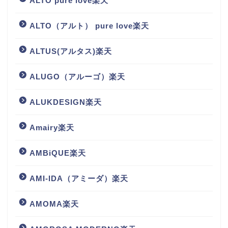
ALTO pure love楽天
ALTO（アルト） pure love楽天
ALTUS(アルタス)楽天
ALUGO（アルーゴ）楽天
ALUKDESIGN楽天
Amairy楽天
AMBiQUE楽天
AMI-IDA（アミーダ）楽天
AMOMA楽天