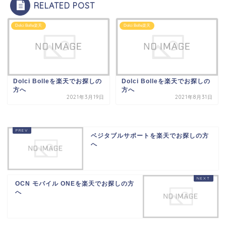
RELATED POST
Dolci Bolle楽天
Dolci Bolle楽天
Dolci Bolleを楽天でお探しの
Dolci Bolleを楽天でお探しの
方へ
方へ
2021年3月19日
2021年8月31日
ベジタブルサポートを楽天でお探しの方
へ
OCN モバイル ONEを楽天でお探しの方
へ