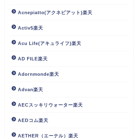
Acnepiatto(アクネピアット)楽天
Activ5楽天
Acu Life(アキュライフ)楽天
AD FILE楽天
Adornmonde楽天
Advan楽天
AECスッキリウォーター楽天
AEDコム楽天
AETHER（エーテル）楽天