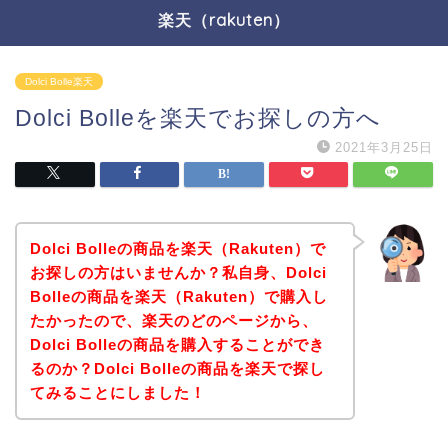
楽天（rakuten）
Dolci Bolle楽天
Dolci Bolleを楽天でお探しの方へ
2021年3月25日
Dolci Bolleの商品を楽天（Rakuten）で
お探しの方はいませんか？私自身、Dolci
Bolleの商品を楽天（Rakuten）で購入し
たかったので、楽天のどのページから、
Dolci Bolleの商品を購入することができ
るのか？Dolci Bolleの商品を楽天で探し
てみることにしました！