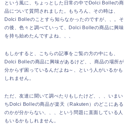
という風に、ちょっとした日常の中でDolci Bolleの商
品について質問されました。もちろん、その時は、
Dolci Bolleのことすら知らなかったのですが、、。そ
の後、色々と調べていって、Dolci Bolleの商品に興味
を持ち始めたんですよね、、、
もしかすると、こちらの記事をご覧の方の中にも、
Dolci Bolleの商品に興味があるけど、、商品の場所が
分からず困っているんだよね～、という人がいるかも
しれません。
ただ、友達に聞いて調べたりもしたけど、、、いまい
ちDolci Bolleの商品が楽天（Rakuten）のどこにある
のかが分からない、、、という問題に直面している人
もいるかもしれません。