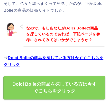
そして、色々と調べまくって発見したのが、下記Dolci
Bolleの商品の販売サイトでした。
なので、もしあなたがDolci Bolleの商品
を探しているのであれば、下記ページを参
考にされてみてはいかがでしょうか？
⇒
Dolci Bolleの商品を探している方は今すぐこちらを
クリック
Dolci Bolleの商品を探している方は今す
ぐこちらをクリック