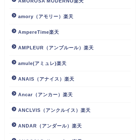
AMOROSA MODERNO楽天
amory（アモリー）楽天
AmpereTime楽天
AMPLEUR（アンプルール）楽天
amule(アミュレ)楽天
ANAIS（アナイス）楽天
Ancar（アンカー）楽天
ANCLVIS（アンクルイス）楽天
ANDAR（アンダール）楽天