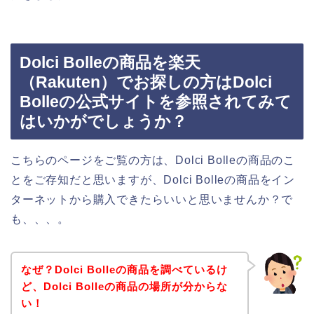
Dolci Bolleの商品を楽天
（Rakuten）でお探しの方はDolci
Bolleの公式サイトを参照されてみて
はいかがでしょうか？
こちらのページをご覧の方は、Dolci Bolleの商品のこ
とをご存知だと思いますが、Dolci Bolleの商品をイン
ターネットから購入できたらいいと思いませんか？で
も、、、。
なぜ？Dolci Bolleの商品を調べているけ
ど、Dolci Bolleの商品の場所が分からな
い！