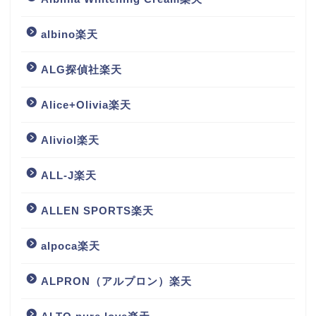
albino楽天
ALG探偵社楽天
Alice+Olivia楽天
Aliviol楽天
ALL-J楽天
ALLEN SPORTS楽天
alpoca楽天
ALPRON（アルプロン）楽天