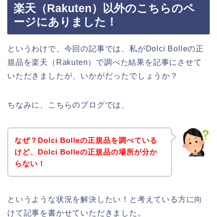
楽天（Rakuten）以外のこちらのペ
ージにありました！
というわけで、今回の記事では、私がDolci Bolleの正
規品を楽天（Rakuten）で調べた結果を記事にさせて
いただきましたが、いかがだったでしょうか？
ちなみに、こちらのブログでは、
なぜ？Dolci Bolleの正規品を調べている
けど、Dolci Bolleの正規品の場所が分か
らない！
というような状況を解決したい！と考えている方に向
けて記事を書かせていただきました。