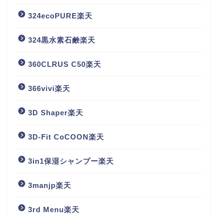
324ecoPURE楽天
324黒水素石鹸楽天
360CLRUS C50楽天
366vivi楽天
3D Shaper楽天
3D-Fit CoCOON楽天
3in1保湿シャンプー楽天
3manjp楽天
3rd Menu楽天