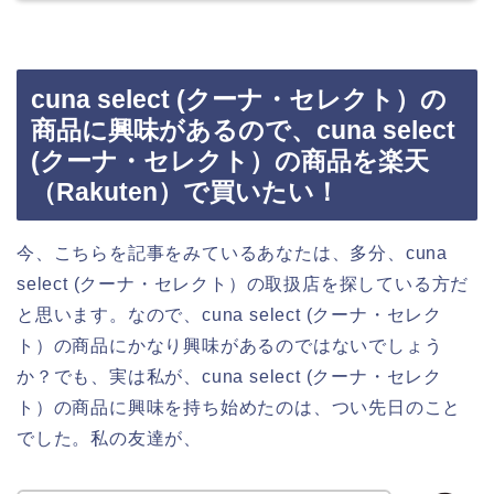
cuna select (クーナ・セレクト）の
商品に興味があるので、cuna select
(クーナ・セレクト）の商品を楽天
（Rakuten）で買いたい！
今、こちらを記事をみているあなたは、多分、cuna
select (クーナ・セレクト）の取扱店を探している方だ
と思います。なので、cuna select (クーナ・セレク
ト）の商品にかなり興味があるのではないでしょう
か？でも、実は私が、cuna select (クーナ・セレク
ト）の商品に興味を持ち始めたのは、つい先日のこと
でした。私の友達が、