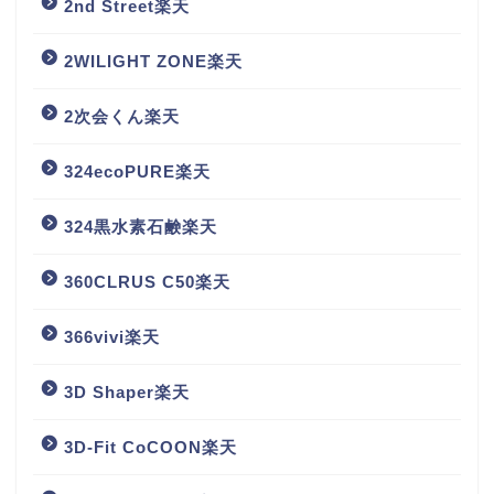
2nd Street楽天
2WILIGHT ZONE楽天
2次会くん楽天
324ecoPURE楽天
324黒水素石鹸楽天
360CLRUS C50楽天
366vivi楽天
3D Shaper楽天
3D-Fit CoCOON楽天