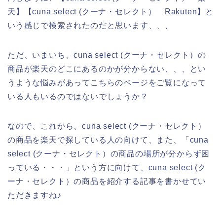
天】【cuna select (クーナ・セレクト） Rakuten】と
いう感じで検索されたのだと思います、、、
ただ、いまいち、cuna select (クーナ・セレクト）の
商品が楽天のどこにあるのかが分からない、、、とい
うような悩みがあってこちらのページをご覧になって
いる人もいるのではないでしょうか？
なので、これから、cuna select (クーナ・セレクト）
の商品を楽天で探している人の向けて、また、「cuna
select (クーナ・セレクト）の商品の場所が分からず困
っている・・・」という方に向けて、cuna select (ク
ーナ・セレクト）の商品を紹介する記事を書かせてい
ただきますね♪