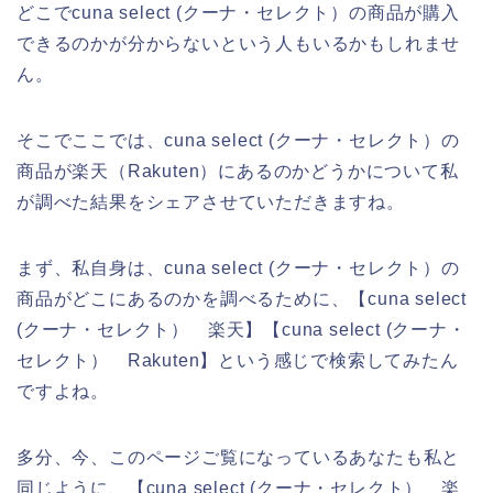
どこでcuna select (クーナ・セレクト）の商品が購入
できるのかが分からないという人もいるかもしれませ
ん。
そこでここでは、cuna select (クーナ・セレクト）の
商品が楽天（Rakuten）にあるのかどうかについて私
が調べた結果をシェアさせていただきますね。
まず、私自身は、cuna select (クーナ・セレクト）の
商品がどこにあるのかを調べるために、【cuna select
(クーナ・セレクト） 楽天】【cuna select (クーナ・
セレクト） Rakuten】という感じで検索してみたん
ですよね。
多分、今、このページご覧になっているあなたも私と
同じように、【cuna select (クーナ・セレクト） 楽