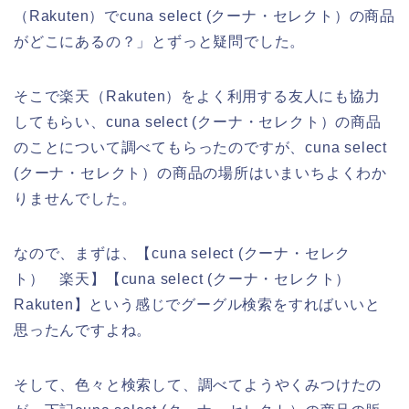
（Rakuten）でcuna select (クーナ・セレクト）の商品
がどこにあるの？」とずっと疑問でした。
そこで楽天（Rakuten）をよく利用する友人にも協力
してもらい、cuna select (クーナ・セレクト）の商品
のことについて調べてもらったのですが、cuna select
(クーナ・セレクト）の商品の場所はいまいちよくわか
りませんでした。
なので、まずは、【cuna select (クーナ・セレク
ト） 楽天】【cuna select (クーナ・セレクト）
Rakuten】という感じでグーグル検索をすればいいと
思ったんですよね。
そして、色々と検索して、調べてようやくみつけたの