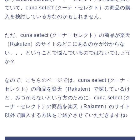
ていて、cuna select (クーナ・セレクト）の商品の購
入を検討している方なのかもしれません。
ただ、cuna select (クーナ・セレクト）の商品が楽天
（Rakuten）のサイトのどこにあるのかが分からな
い、、、ということで悩んでいるのではないでしょう
か？
なので、こちらのページでは、cuna select (クーナ・
セレクト）の商品を楽天（Rakuten）で探しているけ
ど、みつからないという方のために、cuna select (ク
ーナ・セレクト）の商品を楽天（Rakuten）のサイト
以外で購入する方法をご紹介させていただきますね♪