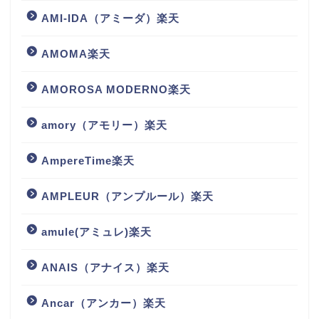
AMI-IDA（アミーダ）楽天
AMOMA楽天
AMOROSA MODERNO楽天
amory（アモリー）楽天
AmpereTime楽天
AMPLEUR（アンプルール）楽天
amule(アミュレ)楽天
ANAIS（アナイス）楽天
Ancar（アンカー）楽天