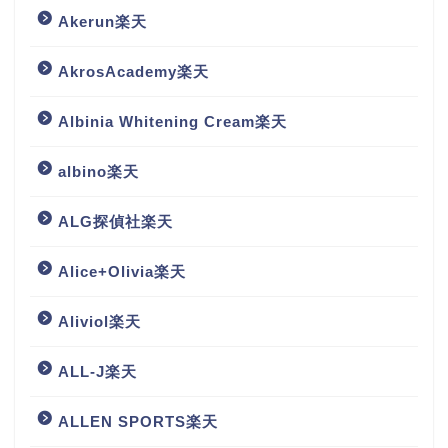
Akerun楽天
AkrosAcademy楽天
Albinia Whitening Cream楽天
albino楽天
ALG探偵社楽天
Alice+Olivia楽天
Aliviol楽天
ALL-J楽天
ALLEN SPORTS楽天