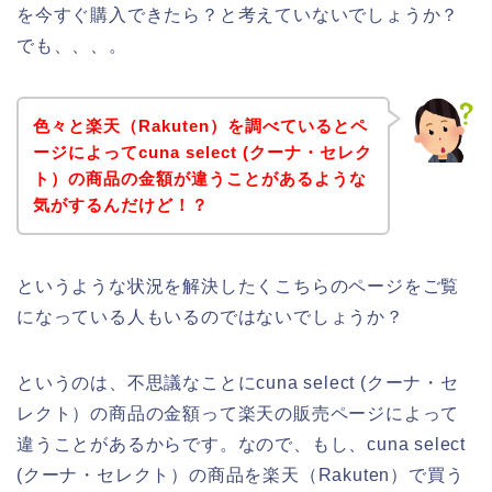
を今すぐ購入できたら？と考えていないでしょうか？
でも、、、。
色々と楽天（Rakuten）を調べているとペ
ージによってcuna select (クーナ・セレク
ト）の商品の金額が違うことがあるような
気がするんだけど！？
というような状況を解決したくこちらのページをご覧
になっている人もいるのではないでしょうか？
というのは、不思議なことにcuna select (クーナ・セ
レクト）の商品の金額って楽天の販売ページによって
違うことがあるからです。なので、もし、cuna select
(クーナ・セレクト）の商品を楽天（Rakuten）で買う