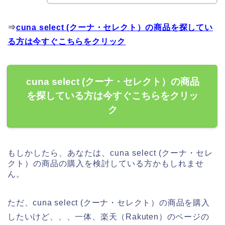
⇒
cuna select (クーナ・セレクト）の商品を探してい
る方は今すぐこちらをクリック
cuna select (クーナ・セレクト）の商品
を探している方は今すぐこちらをクリッ
ク
もしかしたら、あなたは、cuna select (クーナ・セレ
クト）の商品の購入を検討している方かもしれませ
ん。
ただ、cuna select (クーナ・セレクト）の商品を購入
したいけど、、、一体、楽天（Rakuten）のページの