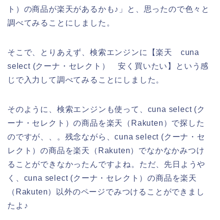
ト）の商品が楽天があるかも♪」と、思ったので色々と
調べてみることにしました。
そこで、とりあえず、検索エンジンに【楽天 cuna
select (クーナ・セレクト） 安く買いたい】という感
じで入力して調べてみることにしました。
そのように、検索エンジンも使って、cuna select (ク
ーナ・セレクト）の商品を楽天（Rakuten）で探した
のですが、、。残念ながら、cuna select (クーナ・セ
レクト）の商品を楽天（Rakuten）でなかなかみつけ
ることができなかったんですよね。ただ、先日ようや
く、cuna select (クーナ・セレクト）の商品を楽天
（Rakuten）以外のページでみつけることができまし
たよ♪