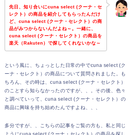
先日、知り合いにcuna select (クーナ・セ
レクト）の商品を紹介してもらったんだけ
ど、cuna select (クーナ・セレクト）の商
品がみつからないんだよね～。一緒に、
cuna select (クーナ・セレクト）の商品を
楽天（Rakuten）で探してくれないかな～
という風に、ちょっとした日常の中でcuna select (ク
ーナ・セレクト）の商品について質問されました。も
ちろん、その時は、cuna select (クーナ・セレクト）
のことすら知らなかったのですが、、。その後、色々
と調べていって、cuna select (クーナ・セレクト）の
商品に興味を持ち始めたんですよね、、、
多分ですが、、こちらの記事をご覧の方も、私と同じ
ようにcuna select (クーナ・セレクト）の商品を探し