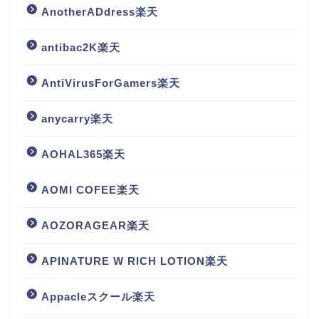
AnotherADdress楽天
antibac2K楽天
AntiVirusForGamers楽天
anycarry楽天
AOHAL365楽天
AOMI COFEE楽天
AOZORAGEAR楽天
APINATURE W RICH LOTION楽天
Appacleスクール楽天