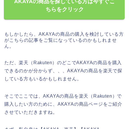
AKAYAの商品を探している方は今すぐこ
ちらをクリック
もしかしたら、AKAYAの商品の購入を検討している方
がこちらの記事をご覧になっているのかもしれませ
ん。
ただ、楽天（Rakuten）のどこでAKAYAの商品を購入
できるのかが分からず、、、AKAYAの商品を楽天で探
している方もいるかもしれません。
そこでここでは、AKAYAの商品を楽天（Rakuten）で
購入したい方のために、AKAYAの商品ページをご紹介
させていただきますね。