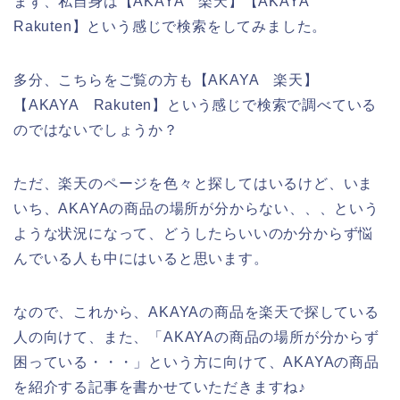
まず、私自身は【AKAYA 楽天】【AKAYA
Rakuten】という感じで検索をしてみました。
多分、こちらをご覧の方も【AKAYA 楽天】
【AKAYA Rakuten】という感じで検索で調べている
のではないでしょうか？
ただ、楽天のページを色々と探してはいるけど、いま
いち、AKAYAの商品の場所が分からない、、、という
ような状況になって、どうしたらいいのか分からず悩
んでいる人も中にはいると思います。
なので、これから、AKAYAの商品を楽天で探している
人の向けて、また、「AKAYAの商品の場所が分からず
困っている・・・」という方に向けて、AKAYAの商品
を紹介する記事を書かせていただきますね♪