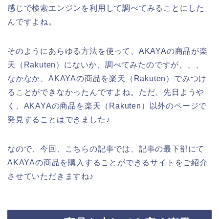
感じで検索エンジンを利用して調べてみることにした
んですよね。
そのようにあらゆる方法を使って、AKAYAの商品が楽
天（Rakuten）にないか、調べてみたのですが、、、
なかなか、AKAYAの商品を楽天（Rakuten）でみつけ
ることができなかったんですよね。ただ、先日ようや
く、AKAYAの商品を楽天（Rakuten）以外のページで
発見することはできました♪
なので、今回、こちらの記事では、記事の最下部にて
AKAYAの商品を購入することができるサイトをご紹介
させていただきますね♪