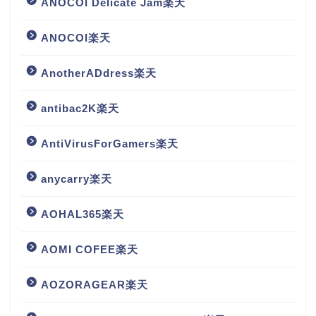
ANOCOI Delicate Jam楽天
ANOCOI楽天
AnotherADdress楽天
antibac2K楽天
AntiVirusForGamers楽天
anycarry楽天
AOHAL365楽天
AOMI COFEE楽天
AOZORAGEAR楽天