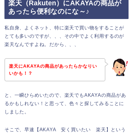
楽天（Rakuten）にAKAYAの商品が
あったら便利なのにな～♪
私自身、よくネット、特に楽天で買い物をすることが
とても多いのですが、、、その中でよく利用するのが
楽天なんですよね。だから、、、
楽天にAKAYAの商品があったらかなりい
いかも！？
と、一瞬ひらめいたので、楽天でもAKAYAの商品があ
るかもしれない！と思って、色々と探してみることに
しました。
そこで、早速【AKAYA 安く買いたい 楽天】という