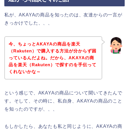
私が、AKAYAの商品を知ったのは、友達からの一言が
きっかけでした、、、
今、ちょっとAKAYAの商品を楽天
（Rakuten）で購入する方法が分からず困
っているんだよね。だから、AKAYAの商
品を楽天（Rakuten）で探すのを手伝って
くれないかな～
という感じで、AKAYAの商品について聞いてきたんで
す。そして、その時に、私自身、AKAYAの商品のこと
を知ったのですが、、、
もしかしたら、あなたも私と同じように、AKAYAの商