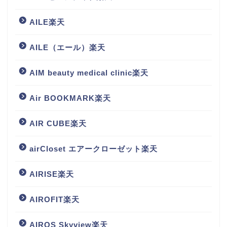
AILE楽天
AILE（エール）楽天
AIM beauty medical clinic楽天
Air BOOKMARK楽天
AIR CUBE楽天
airCloset エアークローゼット楽天
AIRISE楽天
AIROFIT楽天
AIROS Skyview楽天