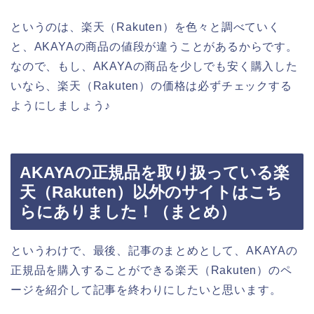
というのは、楽天（Rakuten）を色々と調べていく
と、AKAYAの商品の値段が違うことがあるからです。
なので、もし、AKAYAの商品を少しでも安く購入した
いなら、楽天（Rakuten）の価格は必ずチェックする
ようにしましょう♪
AKAYAの正規品を取り扱っている楽
天（Rakuten）以外のサイトはこち
らにありました！（まとめ）
というわけで、最後、記事のまとめとして、AKAYAの
正規品を購入することができる楽天（Rakuten）のペ
ージを紹介して記事を終わりにしたいと思います。