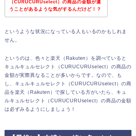
（CURUCURUselect）の商品の金額が違
うことがあるような気がするんだけど！？
というような状況になっている人もいるのかもしれま
せん。
というのは、色々と楽天（Rakuten）を調べていると
キュルキュルセレクト（CURUCURUselect）の商品の
金額が実際異なることが多いからです。なので、も
し、キュルキュルセレクト（CURUCURUselect）の商
品を楽天（Rakuten）で探している方がいたら、キュ
ルキュルセレクト（CURUCURUselect）の商品の金額
は必ずみるようにしましょう！