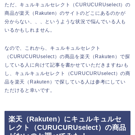
ただ、キュルキュルセレクト（CURUCURUselect）の
商品が楽天（Rakuten）のサイトのどこにあるのかが
分からない、、、というような状況で悩んでいる人も
いるかもしれません。
なので、これから、キュルキュルセレクト
（CURUCURUselect）の商品を楽天（Rakuten）で探
している人に向けて記事を書かせていただきますね♪も
し、キュルキュルセレクト（CURUCURUselect）の商
品を楽天（Rakuten）で探している人は参考にしてい
ただけると幸いです。
楽天（Rakuten）にキュルキュルセ
レクト（CURUCURUselect）の商品