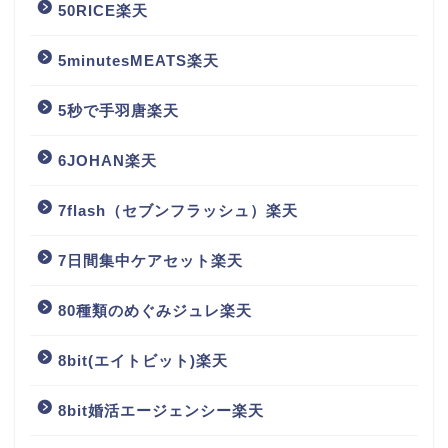
50RICE楽天
5minutesMEATS楽天
5秒で手羽唐楽天
6JOHAN楽天
7flash（セブンフラッシュ）楽天
7日間集中ケアセット楽天
80種類のめぐみジュレ楽天
8bit(エイトビット)楽天
8bit婚活エージェンシー楽天