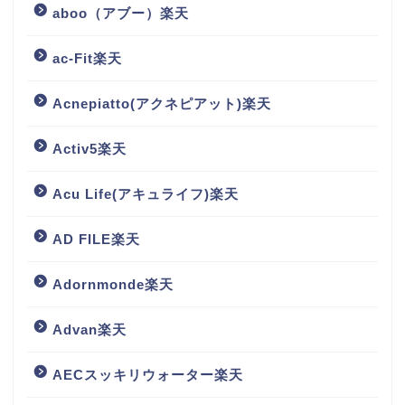
aboo（アブー）楽天
ac-Fit楽天
Acnepiatto(アクネピアット)楽天
Activ5楽天
Acu Life(アキュライフ)楽天
AD FILE楽天
Adornmonde楽天
Advan楽天
AECスッキリウォーター楽天