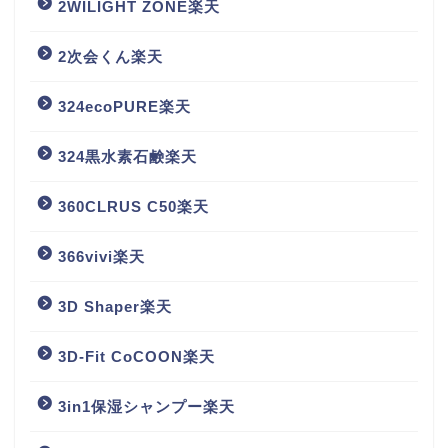
2WILIGHT ZONE楽天
2次会くん楽天
324ecoPURE楽天
324黒水素石鹸楽天
360CLRUS C50楽天
366vivi楽天
3D Shaper楽天
3D-Fit CoCOON楽天
3in1保湿シャンプー楽天