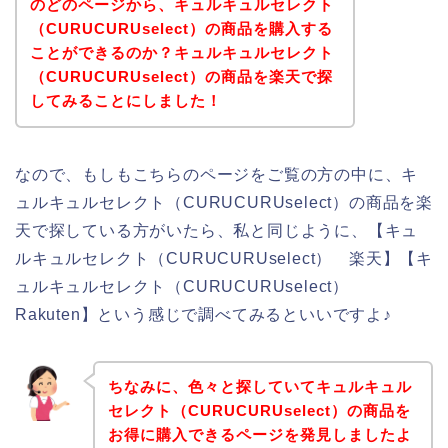
のどのページから、キュルキュルセレクト
（CURUCURUselect）の商品を購入する
ことができるのか？キュルキュルセレクト
（CURUCURUselect）の商品を楽天で探
してみることにしました！
なので、もしもこちらのページをご覧の方の中に、キ
ュルキュルセレクト（CURUCURUselect）の商品を楽
天で探している方がいたら、私と同じように、【キュ
ルキュルセレクト（CURUCURUselect） 楽天】【キ
ュルキュルセレクト（CURUCURUselect）
Rakuten】という感じで調べてみるといいですよ♪
ちなみに、色々と探していてキュルキュル
セレクト（CURUCURUselect）の商品を
お得に購入できるページを発見しましたよ