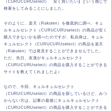
（CURUCURUselect） 安く買いたい】という感じで
検索をしてみることにしました。
そのように、楽天（Rakuten）を徹底的に調べ、キュ
ルキュルセレクト（CURUCURUselect）の商品が安く
購入できないかを調べたのですが、私自身は、キュル
キュルセレクト（CURUCURUselect）の商品を楽天
（Rakuten）では発見することができませんでした。
ただ、先日、友達がキュルキュルセレクト
（CURUCURUselect）の商品を購入することができる
サイトを教えてくれましたよ♪
なので、今回、キュルキュルセレクト
（CURUCURUselect）の商品を探しているけど、みつ
からない方は、記事の最後にキュルキュルセレクト
（CURUCURUselect）の商品を購入することができる