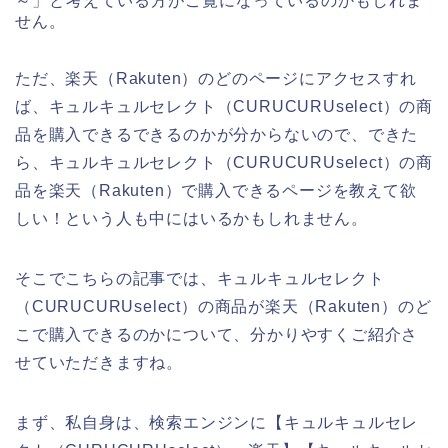
～」と考えている方がご覧になっているのかもしれま
せん。
ただ、楽天（Rakuten）のどのページにアクセスすれ
ば、キュルキュルセレクト（CURUCURUselect）の商
品を購入できるできるのかが分からないので、できた
ら、キュルキュルセレクト（CURUCURUselect）の商
品を楽天（Rakuten）で購入できるページを教えて欲
しい！という人も中にはいるかもしれません。
そこでこちらの記事では、キュルキュルセレクト
（CURUCURUselect）の商品が楽天（Rakuten）のど
こで購入できるのかについて、分かりやすくご紹介さ
せていただきますね。
まず、私自身は、検索エンジンに【キュルキュルセレ