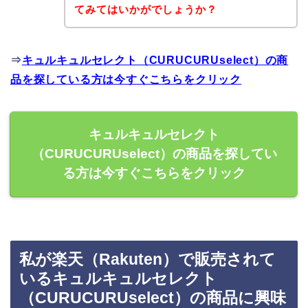
てみてはいかがでしょうか？
⇒
キュルキュルセレクト（CURUCURUselect）の商
品を探している方は今すぐこちらをクリック
キュルキュルセレクト
（CURUCURUselect）の商品を探してい
る方は今すぐこちらをクリック
私が楽天（Rakuten）で販売されて
いるキュルキュルセレクト
（CURUCURUselect）の商品に興味