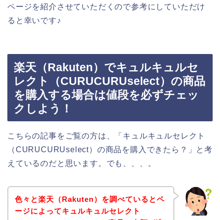
ページを紹介させていただくので参考にしていただけ
ると幸いです♪
楽天（Rakuten）でキュルキュルセ
レクト（CURUCURUselect）の商品
を購入する場合は値段を必ずチェッ
クしよう！
こちらの記事をご覧の方は、「キュルキュルセレクト
（CURUCURUselect）の商品を購入できたら？」と考
えているのだと思います。でも、、、。
色々と楽天（Rakuten）を調べているとペ
ージによってキュルキュルセレクト