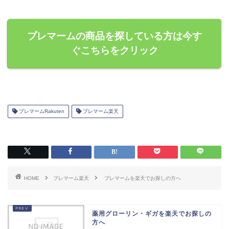
プレマームの商品を探している方は今す
ぐこちらをクリック
プレマームRakuten
プレマーム楽天
HOME
プレマーム楽天
プレマームを楽天でお探しの方へ
薬用グローリン・ギガを楽天でお探しの
方へ