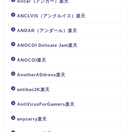
Ancar（アンカー）楽天
ANCLVIS（アンクルイス）楽天
ANDAR（アンダール）楽天
ANOCOI Delicate Jam楽天
ANOCOI楽天
AnotherADdress楽天
antibac2K楽天
AntiVirusForGamers楽天
anycarry楽天