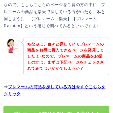
なので、もしもこちらのページをご覧の方の中に、プ
レマームの商品を楽天で探している方がいたら、私と
同じように、【プレマーム 楽天】【プレマーム
Rakuten】という感じで調べてみるといいですよ♪
ちなみに、色々と探していてプレマームの
商品をお得に購入できるページを発見しま
したよ♪なので、プレマームの商品をお探
しの方は、まずは下記ページをチェックさ
れてみてはいかがでしょうか？
⇒
プレマームの商品を探している方は今すぐこちらを
クリック