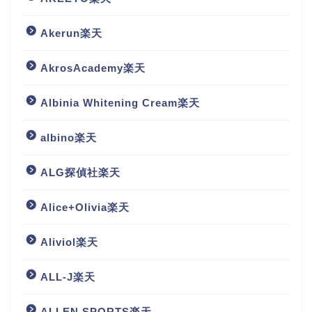
Akerun楽天
AkrosAcademy楽天
Albinia Whitening Cream楽天
albino楽天
ALG探偵社楽天
Alice+Olivia楽天
Aliviol楽天
ALL-J楽天
ALLEN SPORTS楽天