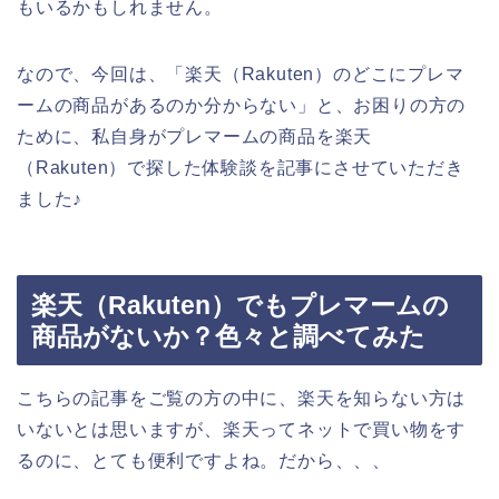
もいるかもしれません。
なので、今回は、「楽天（Rakuten）のどこにプレマ
ームの商品があるのか分からない」と、お困りの方の
ために、私自身がプレマームの商品を楽天
（Rakuten）で探した体験談を記事にさせていただき
ました♪
楽天（Rakuten）でもプレマームの
商品がないか？色々と調べてみた
こちらの記事をご覧の方の中に、楽天を知らない方は
いないとは思いますが、楽天ってネットで買い物をす
るのに、とても便利ですよね。だから、、、