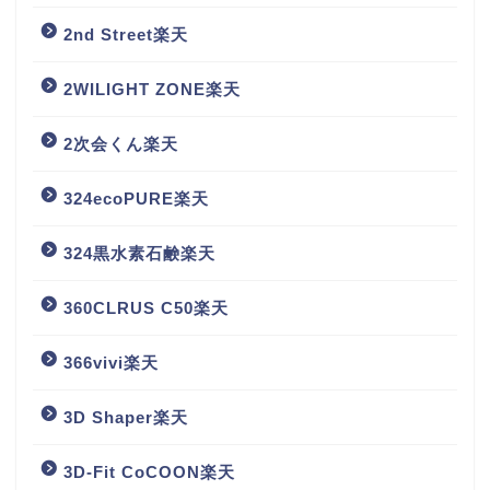
2nd Street楽天
2WILIGHT ZONE楽天
2次会くん楽天
324ecoPURE楽天
324黒水素石鹸楽天
360CLRUS C50楽天
366vivi楽天
3D Shaper楽天
3D-Fit CoCOON楽天