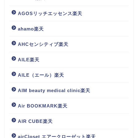
AGOSリッチエッセンス楽天
ahamo楽天
AHCセンシティブ楽天
AILE楽天
AILE（エール）楽天
AIM beauty medical clinic楽天
Air BOOKMARK楽天
AIR CUBE楽天
airCloset エアークローゼット楽天