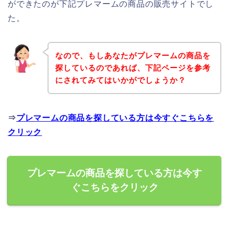
ができたのが下記プレマームの商品の販売サイトでし
た。
なので、もしあなたがプレマームの商品を
探しているのであれば、下記ページを参考
にされてみてはいかがでしょうか？
⇒
プレマームの商品を探している方は今すぐこちらを
クリック
プレマームの商品を探している方は今す
ぐこちらをクリック