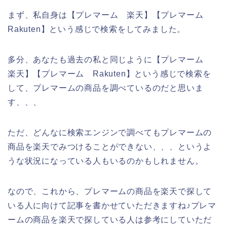
まず、私自身は【プレマーム 楽天】【プレマーム
Rakuten】という感じで検索をしてみました。
多分、あなたも過去の私と同じように【プレマーム
楽天】【プレマーム Rakuten】という感じで検索を
して、プレマームの商品を調べているのだと思いま
す、、、
ただ、どんなに検索エンジンで調べてもプレマームの
商品を楽天でみつけることができない、、、というよ
うな状況になっている人もいるのかもしれません。
なので、これから、プレマームの商品を楽天で探して
いる人に向けて記事を書かせていただきますね♪プレマ
ームの商品を楽天で探している人は参考にしていただ