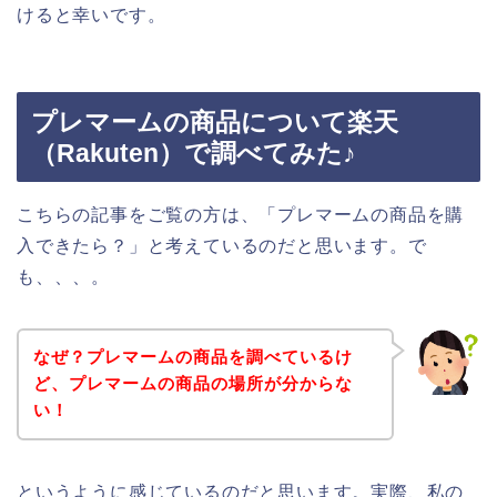
けると幸いです。
プレマームの商品について楽天
（Rakuten）で調べてみた♪
こちらの記事をご覧の方は、「プレマームの商品を購
入できたら？」と考えているのだと思います。で
も、、、。
なぜ？プレマームの商品を調べているけ
ど、プレマームの商品の場所が分からな
い！
というように感じているのだと思います。実際、私の