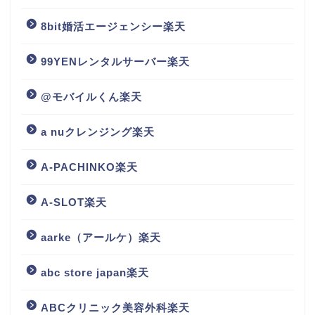
8bit婚活エージェンシー楽天
99YENレンタルサーバー楽天
@モバイルくん楽天
a nuクレンジング楽天
A-PACHINKO楽天
A-SLOT楽天
aarke（アールケ）楽天
abc store japan楽天
ABCクリニック美容外科楽天