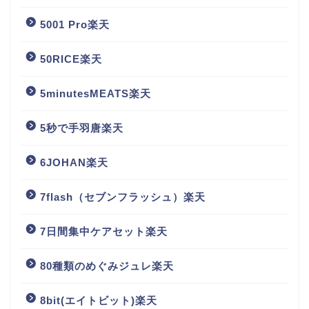
5001 Pro楽天
50RICE楽天
5minutesMEATS楽天
5秒で手羽唐楽天
6JOHAN楽天
7flash（セブンフラッシュ）楽天
7日間集中ケアセット楽天
80種類のめぐみジュレ楽天
8bit(エイトビット)楽天