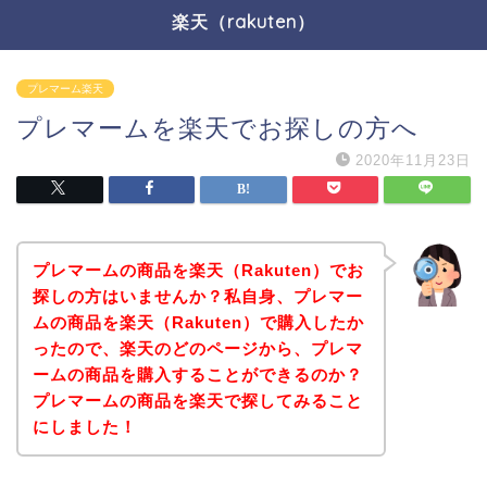
楽天（rakuten）
プレマーム楽天
プレマームを楽天でお探しの方へ
2020年11月23日
プレマームの商品を楽天（Rakuten）でお
探しの方はいませんか？私自身、プレマー
ムの商品を楽天（Rakuten）で購入したか
ったので、楽天のどのページから、プレマ
ームの商品を購入することができるのか？
プレマームの商品を楽天で探してみること
にしました！