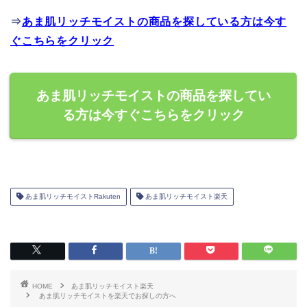
⇒
あま肌リッチモイストの商品を探している方は今す
ぐこちらをクリック
あま肌リッチモイストの商品を探してい
る方は今すぐこちらをクリック
あま肌リッチモイストRakuten
あま肌リッチモイスト楽天
HOME
あま肌リッチモイスト楽天
あま肌リッチモイストを楽天でお探しの方へ