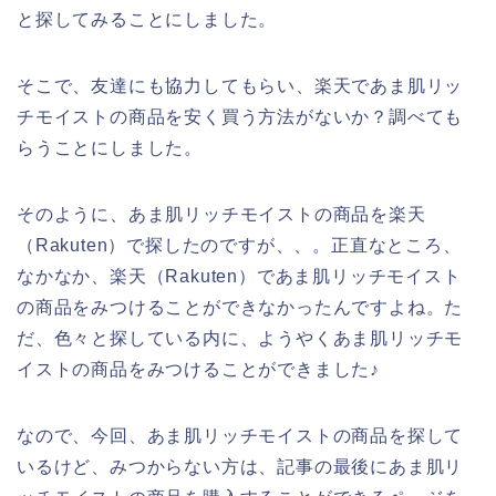
と探してみることにしました。
そこで、友達にも協力してもらい、楽天であま肌リッ
チモイストの商品を安く買う方法がないか？調べても
らうことにしました。
そのように、あま肌リッチモイストの商品を楽天
（Rakuten）で探したのですが、、。正直なところ、
なかなか、楽天（Rakuten）であま肌リッチモイスト
の商品をみつけることができなかったんですよね。た
だ、色々と探している内に、ようやくあま肌リッチモ
イストの商品をみつけることができました♪
なので、今回、あま肌リッチモイストの商品を探して
いるけど、みつからない方は、記事の最後にあま肌リ