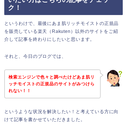
ク！
というわけで、最後にあま肌リッチモイストの正規品
を販売している楽天（Rakuten）以外のサイトをご紹
介して記事を終わりにしたいと思います。
それと、今日のブログでは、
検索エンジンで色々と調べたけどあま肌リ
ッチモイストの正規品のサイトがみつけら
れない！！
というような状況を解決したい！と考えている方に向
けて記事を書かせていただきました。