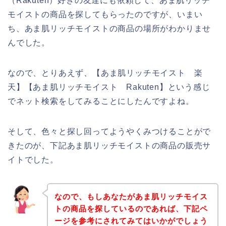
（Rakuten）好きの友達にも依頼して、あま肌リッチ
モイストの商品を探してもらったのですが、いまい
ち、あま肌リッチモイストの商品の場所がわかりませ
んでした。
なので、とりあえず、【あま肌リッチモイスト 楽
天】【あま肌リッチモイスト Rakuten】という感じ
でネット検索をしてみることにしたんですよね。
そして、色々と探し回ってようやくみつけることがで
きたのが、下記あま肌リッチモイストの商品の販売サ
イトでした。
なので、もしあなたがあま肌リッチモイス
トの商品を探しているのであれば、下記ペ
ージを参考にされてみてはいかがでしょう