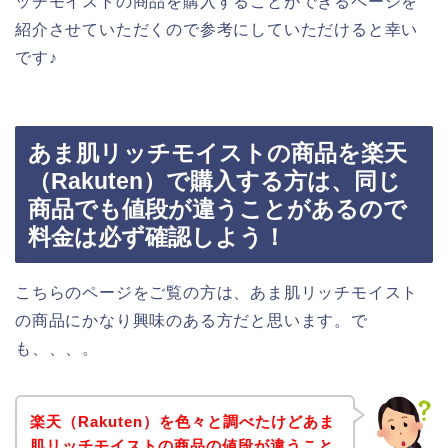
ッチモイストの商品を購入することができるページを
紹介させていただくので参考にしていただけると幸い
です♪
あま肌リッチモイストの商品を楽天
（Rakuten）で購入する方は、同じ
商品でも値段が違うことがあるので
料金は必ず確認しよう！
こちらのページをご覧の方は、あま肌リッチモイスト
の商品にかなり興味のある方だと思います。で
も、、、。
楽天（Rakuten）を色々と調べたけどあま
肌リッチモイストの商品の値段が違うこと