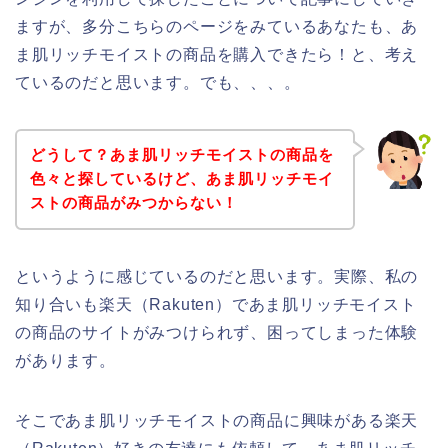
ますが、多分こちらのページをみているあなたも、あ
ま肌リッチモイストの商品を購入できたら！と、考え
ているのだと思います。でも、、、。
どうして？あま肌リッチモイストの商品を
色々と探しているけど、あま肌リッチモイ
ストの商品がみつからない！
というように感じているのだと思います。実際、私の
知り合いも楽天（Rakuten）であま肌リッチモイスト
の商品のサイトがみつけられず、困ってしまった体験
があります。
そこであま肌リッチモイストの商品に興味がある楽天