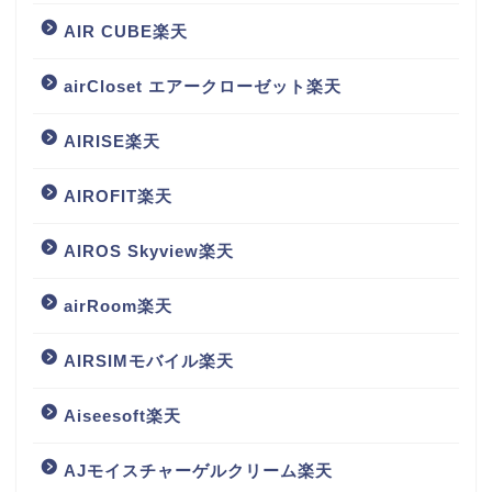
AIR CUBE楽天
airCloset エアークローゼット楽天
AIRISE楽天
AIROFIT楽天
AIROS Skyview楽天
airRoom楽天
AIRSIMモバイル楽天
Aiseesoft楽天
AJモイスチャーゲルクリーム楽天