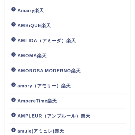
Amairy楽天
AMBiQUE楽天
AMI-IDA（アミーダ）楽天
AMOMA楽天
AMOROSA MODERNO楽天
amory（アモリー）楽天
AmpereTime楽天
AMPLEUR（アンプルール）楽天
amule(アミュレ)楽天