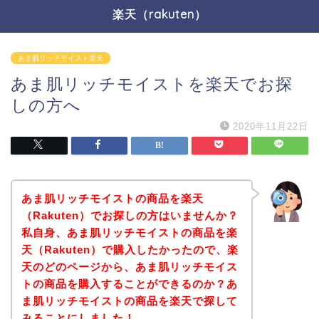
楽天（rakuten）
あま肌リッチモイスト楽天
あま肌リッチモイストを楽天でお探
しの方へ
2020年11月22日
あま肌リッチモイストの商品を楽天
（Rakuten）でお探しの方はいませんか？
私自身、あま肌リッチモイストの商品を楽
天（Rakuten）で購入したかったので、楽
天のどのページから、あま肌リッチモイス
トの商品を購入することができるのか？あ
ま肌リッチモイストの商品を楽天で探して
みることにしました！