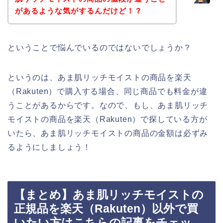
があるような気がするんだけど！？
ということで悩んでいるのではないでしょうか？
というのは、あま肌リッチモイストの商品を楽天
（Rakuten）で購入する場合、同じ商品でも料金が違
うことがあるからです。なので、もし、あま肌リッチ
モイストの商品を楽天（Rakuten）で探している方が
いたら、あま肌リッチモイストの商品の金額は必ずみ
るようにしましょう！
【まとめ】あま肌リッチモイストの
正規品を楽天（Rakuten）以外で買
いたい方はこちらの記事をチェッ