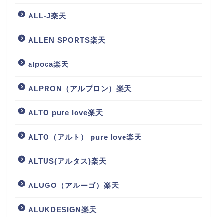
ALL-J楽天
ALLEN SPORTS楽天
alpoca楽天
ALPRON（アルプロン）楽天
ALTO pure love楽天
ALTO（アルト） pure love楽天
ALTUS(アルタス)楽天
ALUGO（アルーゴ）楽天
ALUKDESIGN楽天