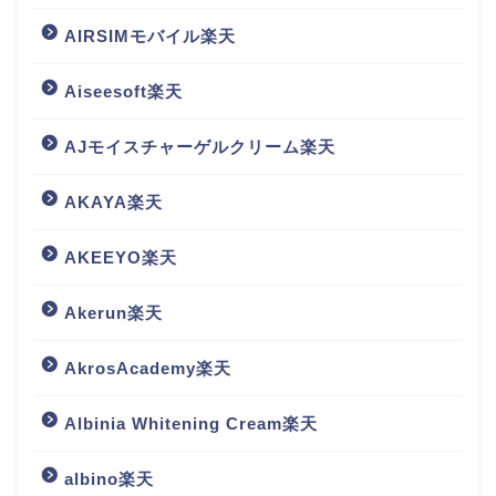
AIRSIMモバイル楽天
Aiseesoft楽天
AJモイスチャーゲルクリーム楽天
AKAYA楽天
AKEEYO楽天
Akerun楽天
AkrosAcademy楽天
Albinia Whitening Cream楽天
albino楽天