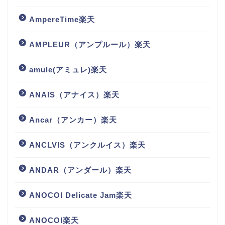
AmpereTime楽天
AMPLEUR（アンプルール）楽天
amule(アミュレ)楽天
ANAIS（アナイス）楽天
Ancar（アンカー）楽天
ANCLVIS（アンクルイス）楽天
ANDAR（アンダール）楽天
ANOCOI Delicate Jam楽天
ANOCOI楽天