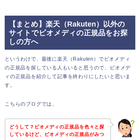
【まとめ】楽天（Rakuten）以外の
サイトでビオメディの正規品をお探
しの方へ
というわけで、最後に楽天（Rakuten）でビオメディ
の正規品を探している人もいると思うので、ビオメデ
ィの正規品を紹介して記事を終わりにしたいと思いま
す。
こちらのブログでは、
どうして？ビオメディの正規品を色々と探
しているけど、ビオメディの正規品がみつ