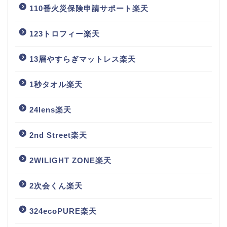
110番火災保険申請サポート楽天
123トロフィー楽天
13層やすらぎマットレス楽天
1秒タオル楽天
24lens楽天
2nd Street楽天
2WILIGHT ZONE楽天
2次会くん楽天
324ecoPURE楽天