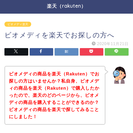
楽天（rakuten）
ビオメディ楽天
ビオメディを楽天でお探しの方へ
2020年11月21日
ビオメディの商品を楽天（Rakuten）でお
探しの方はいませんか？私自身、ビオメデ
ィの商品を楽天（Rakuten）で購入したか
ったので、楽天のどのページから、ビオメ
ディの商品を購入することができるのか？
ビオメディの商品を楽天で探してみること
にしました！