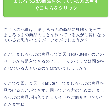
ましろっぷの商品を探している方は今す
ぐこちらをクリック
こちらの記事は、ましろっぷの商品に興味があって、
ましろっぷの商品のことを調べている人がご覧になっ
ていると思うのですが、いかがでしょうか？
ただ、ましろっぷの商品って楽天（Rakuten）のどの
ページから購入できるの？、、、そのような疑問を持
たれている人もいるのではないでしょうか？
そこで今回、楽天（Rakuten）でましろっぷの商品を
見つけることができず、困っている方のために、まし
ろっぷの商品が購入できるサイトをご紹介させていた
だきますね。