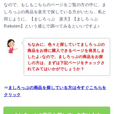
なので、もしもこちらのページをご覧の方の中に、ま
しろっぷの商品を楽天で探している方がいたら、私と
同じように、【ましろっぷ 楽天】【ましろっぷ
Rakuten】という感じで調べてみるといいですよ♪
ちなみに、色々と探していてましろっぷの
商品をお得に購入できるページを発見しま
したよ♪なので、ましろっぷの商品をお探
しの方は、まずは下記ページをチェックさ
れてみてはいかがでしょうか？
⇒
ましろっぷの商品を探している方は今すぐこちらを
クリック