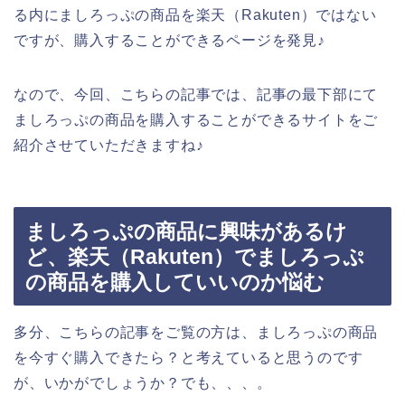
る内にましろっぷの商品を楽天（Rakuten）ではない
ですが、購入することができるページを発見♪
なので、今回、こちらの記事では、記事の最下部にて
ましろっぷの商品を購入することができるサイトをご
紹介させていただきますね♪
ましろっぷの商品に興味があるけ
ど、楽天（Rakuten）でましろっぷ
の商品を購入していいのか悩む
多分、こちらの記事をご覧の方は、ましろっぷの商品
を今すぐ購入できたら？と考えていると思うのです
が、いかがでしょうか？でも、、、。