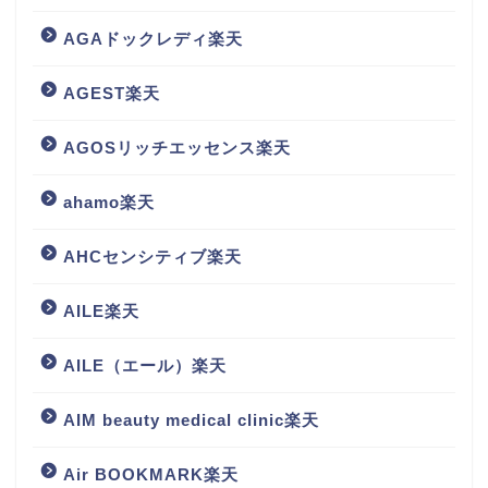
AGAドックレディ楽天
AGEST楽天
AGOSリッチエッセンス楽天
ahamo楽天
AHCセンシティブ楽天
AILE楽天
AILE（エール）楽天
AIM beauty medical clinic楽天
Air BOOKMARK楽天