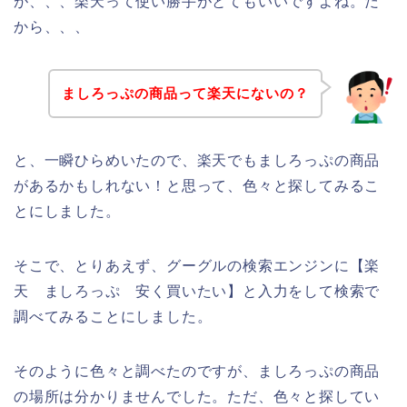
が、、、楽天って使い勝手がとてもいいですよね。だ
から、、、
ましろっぷの商品って楽天にないの？
と、一瞬ひらめいたので、楽天でもましろっぷの商品
があるかもしれない！と思って、色々と探してみるこ
とにしました。
そこで、とりあえず、グーグルの検索エンジンに【楽
天 ましろっぷ 安く買いたい】と入力をして検索で
調べてみることにしました。
そのように色々と調べたのですが、ましろっぷの商品
の場所は分かりませんでした。ただ、色々と探してい