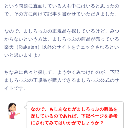
という問題に直面している人も中にはいると思ったの
で、その方に向けて記事を書かせていただきました。
なので、ましろっぷの正規品を探しているけど、みつ
からないという方は、ましろっぷの商品が売っている
楽天（Rakuten）以外のサイトをチェックされるとい
いと思いますよ♪
ちなみに色々と探して、ようやくみつけたのが、下記
ましろっぷの正規品が購入できるましろっぷ公式のサ
イトです。
なので、もしあなたがましろっぷの商品を
探しているのであれば、下記ページを参考
にされてみてはいかがでしょうか？