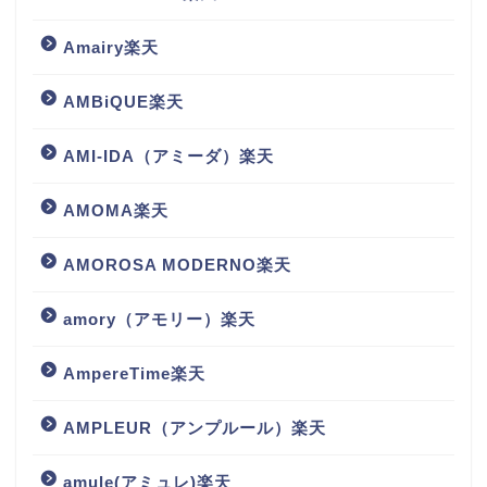
Amairy楽天
AMBiQUE楽天
AMI-IDA（アミーダ）楽天
AMOMA楽天
AMOROSA MODERNO楽天
amory（アモリー）楽天
AmpereTime楽天
AMPLEUR（アンプルール）楽天
amule(アミュレ)楽天