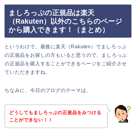
ましろっぷの正規品は楽天
（Rakuten）以外のこちらのページ
から購入できます！（まとめ）
というわけで、最後に楽天（Rakuten）でましろっぷ
の正規品をお探しの方もいると思うので、ましろっぷ
の正規品を購入することができるページをご紹介させ
ていただきますね。
ちなみに、今日のブログのテーマは、
どうしてもましろっぷの正規品をみつける
ことができない！！