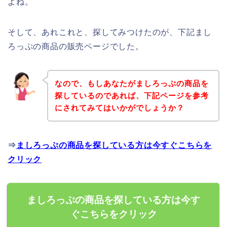
よね。
そして、あれこれと、探してみつけたのが、下記まし
ろっぷの商品の販売ページでした。
なので、もしあなたがましろっぷの商品を
探しているのであれば、下記ページを参考
にされてみてはいかがでしょうか？
⇒
ましろっぷの商品を探している方は今すぐこちらを
クリック
ましろっぷの商品を探している方は今す
ぐこちらをクリック