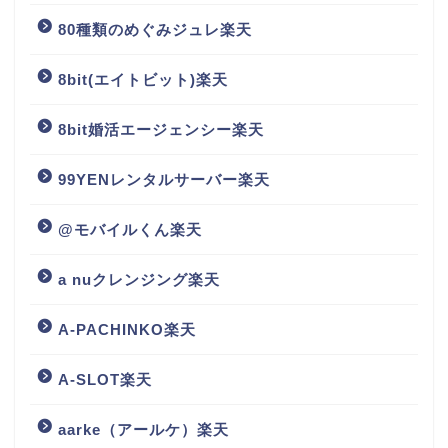
80種類のめぐみジュレ楽天
8bit(エイトビット)楽天
8bit婚活エージェンシー楽天
99YENレンタルサーバー楽天
@モバイルくん楽天
a nuクレンジング楽天
A-PACHINKO楽天
A-SLOT楽天
aarke（アールケ）楽天