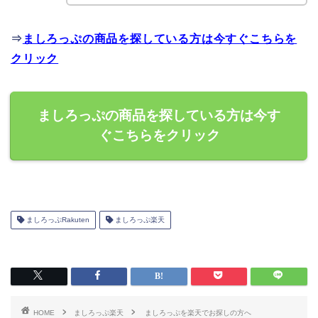
⇒
ましろっぷの商品を探している方は今すぐこちらを
クリック
ましろっぷの商品を探している方は今す
ぐこちらをクリック
ましろっぷRakuten
ましろっぷ楽天
HOME
ましろっぷ楽天
ましろっぷを楽天でお探しの方へ