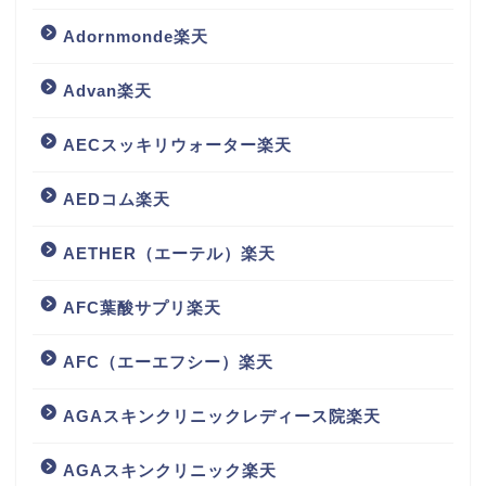
Adornmonde楽天
Advan楽天
AECスッキリウォーター楽天
AEDコム楽天
AETHER（エーテル）楽天
AFC葉酸サプリ楽天
AFC（エーエフシー）楽天
AGAスキンクリニックレディース院楽天
AGAスキンクリニック楽天