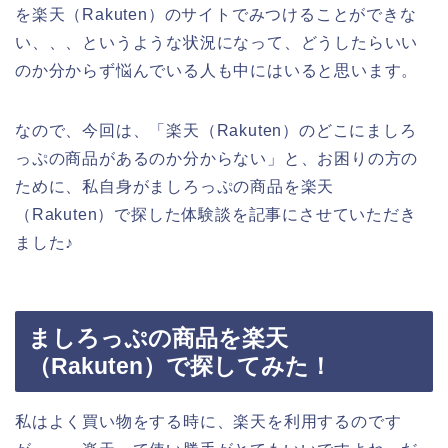
を楽天（Rakuten）のサイトでみつけることができな
い、、、というような状況になって、どうしたらいい
のか分からず悩んでいる人も中にはいると思います。
なので、今回は、「楽天（Rakuten）のどこにましろ
っぷの商品があるのか分からない」と、お困りの方の
ために、私自身がましろっぷの商品を楽天
（Rakuten）で探した体験談を記事にさせていただき
ました♪
ましろっぷの商品を楽天
（Rakuten）で探してみた！
私はよく買い物をする時に、楽天を利用するのです