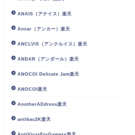
ANAIS（アナイス）楽天
Ancar（アンカー）楽天
ANCLVIS（アンクルイス）楽天
ANDAR（アンダール）楽天
ANOCOI Delicate Jam楽天
ANOCOI楽天
AnotherADdress楽天
antibac2K楽天
AntiVirusForGamers楽天