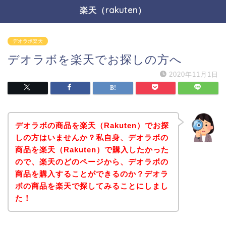
楽天（rakuten）
デオラボ楽天
デオラボを楽天でお探しの方へ
2020年11月1日
デオラボの商品を楽天（Rakuten）でお探
しの方はいませんか？私自身、デオラボの
商品を楽天（Rakuten）で購入したかった
ので、楽天のどのページから、デオラボの
商品を購入することができるのか？デオラ
ボの商品を楽天で探してみることにしまし
た！