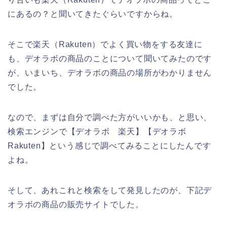
にあるの？と聞いてきたぐらいですからね。
そこで楽天（Rakuten）でよく買い物をする友達に
も、デオラボの商品のことについて聞いてみたのです
が、いまいち、デオラボの商品の場所がわかりません
でした。
なので、まずは自分で調べた方がいいかも、と思い、
検索エンジンで【デオラボ 楽天】【デオラボ
Rakuten】という感じで調べてみることにしたんです
よね。
そして、あれこれと検索をして発見したのが、下記デ
オラボの商品の販売サイトでした。