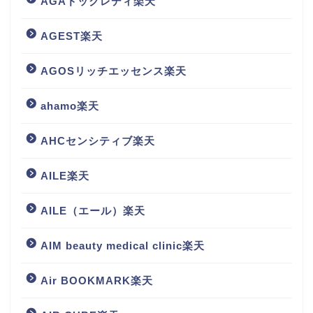
AGAドックレディ楽天
AGEST楽天
AGOSリッチエッセンス楽天
ahamo楽天
AHCセンシティブ楽天
AILE楽天
AILE（エール）楽天
AIM beauty medical clinic楽天
Air BOOKMARK楽天