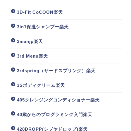
3D-Fit CoCOON楽天
3in1保湿シャンプー楽天
3manjp楽天
3rd Menu楽天
3rdspring（サードスプリング）楽天
3Sボディクリーム楽天
405クレンジングコンディショナー楽天
40歳からのプログラミング入門楽天
428DROPP(シブヤドロップ)楽天