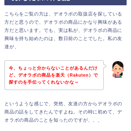
こちらをご覧の方は、デオラボの取扱店を探している
方だと思うので、デオラボの商品にかなり興味がある
方だと思います。でも、実は私が、デオラボの商品に
興味を持ち始めたのは、数日前のことでした。私の友
達が、
今、ちょっと分からないことがあるんだけ
ど、デオラボの商品を楽天（Rakuten）で
探すのを手伝ってくれないかな～
というような感じで、突然、友達の方からデオラボの
商品の話をしてきたんですよね。その時に初めて、デ
オラボの商品のことを知ったのですが、、、