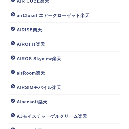
AIR CUBE楽天
airCloset エアークローゼット楽天
AIRISE楽天
AIROFIT楽天
AIROS Skyview楽天
airRoom楽天
AIRSIMモバイル楽天
Aiseesoft楽天
AJモイスチャーゲルクリーム楽天