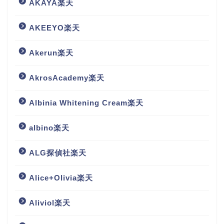
AKAYA楽天
AKEEYO楽天
Akerun楽天
AkrosAcademy楽天
Albinia Whitening Cream楽天
albino楽天
ALG探偵社楽天
Alice+Olivia楽天
Aliviol楽天