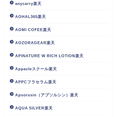
anycarry楽天
AOHAL365楽天
AOMI COFEE楽天
AOZORAGEAR楽天
APINATURE W RICH LOTION楽天
Appacleスクール楽天
APPCフラセラム楽天
Apsorusin（アプソルシン）楽天
AQUA SILVER楽天