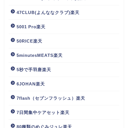
47CLUB(よんななクラブ)楽天
5001 Pro楽天
50RICE楽天
5minutesMEATS楽天
5秒で手羽唐楽天
6JOHAN楽天
7flash（セブンフラッシュ）楽天
7日間集中ケアセット楽天
80種類のめぐみジュレ楽天