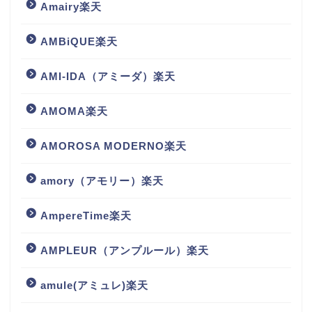
Amairy楽天
AMBiQUE楽天
AMI-IDA（アミーダ）楽天
AMOMA楽天
AMOROSA MODERNO楽天
amory（アモリー）楽天
AmpereTime楽天
AMPLEUR（アンプルール）楽天
amule(アミュレ)楽天