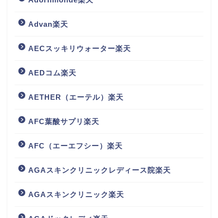
Advan楽天
AECスッキリウォーター楽天
AEDコム楽天
AETHER（エーテル）楽天
AFC葉酸サプリ楽天
AFC（エーエフシー）楽天
AGAスキンクリニックレディース院楽天
AGAスキンクリニック楽天