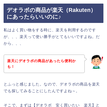
デオラボの商品が楽天（Rakuten）
にあったらいいのに♪
私はよく買い物をする時に、楽天を利用するのです
が、、、楽天って使い勝手がとてもいいですよね。だ
から、、、
楽天にデオラボの商品があったら便利か
も！
とふっと感じました。なので、デオラボの商品を楽天
でも探してみることにしたんですよね～。
そこで、まずは【デオラボ 安く買いたい 楽天】と