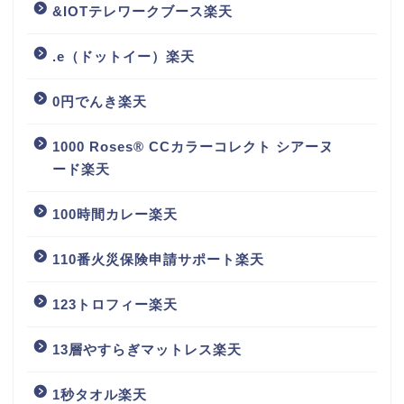
&IOTテレワークブース楽天
.e（ドットイー）楽天
0円でんき楽天
1000 Roses® CCカラーコレクト シアーヌ
ード楽天
100時間カレー楽天
110番火災保険申請サポート楽天
123トロフィー楽天
13層やすらぎマットレス楽天
1秒タオル楽天