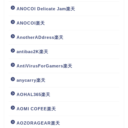
ANOCOI Delicate Jam楽天
ANOCOI楽天
AnotherADdress楽天
antibac2K楽天
AntiVirusForGamers楽天
anycarry楽天
AOHAL365楽天
AOMI COFEE楽天
AOZORAGEAR楽天