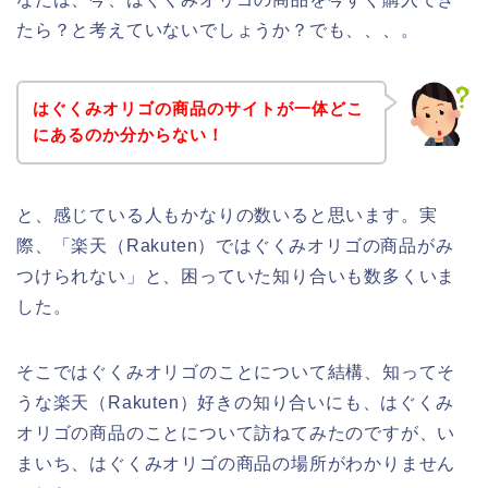
たら？と考えていないでしょうか？でも、、、。
はぐくみオリゴの商品のサイトが一体どこ
にあるのか分からない！
と、感じている人もかなりの数いると思います。実
際、「楽天（Rakuten）ではぐくみオリゴの商品がみ
つけられない」と、困っていた知り合いも数多くいま
した。
そこではぐくみオリゴのことについて結構、知ってそ
うな楽天（Rakuten）好きの知り合いにも、はぐくみ
オリゴの商品のことについて訪ねてみたのですが、い
まいち、はぐくみオリゴの商品の場所がわかりません