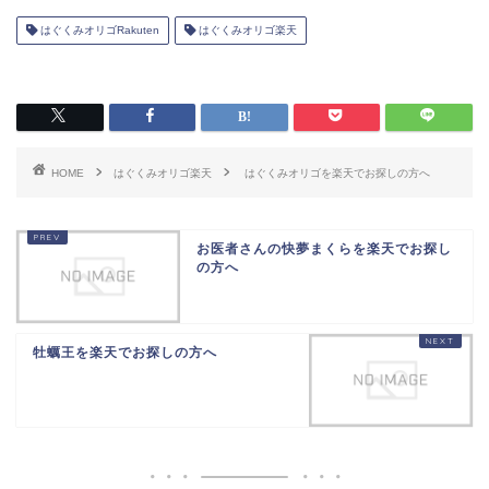
はぐくみオリゴRakuten
はぐくみオリゴ楽天
HOME
はぐくみオリゴ楽天
はぐくみオリゴを楽天でお探しの方へ
お医者さんの快夢まくらを楽天でお探し
の方へ
牡蠣王を楽天でお探しの方へ