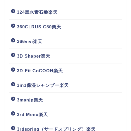
324黒水素石鹸楽天
360CLRUS C50楽天
366vivi楽天
3D Shaper楽天
3D-Fit CoCOON楽天
3in1保湿シャンプー楽天
3manjp楽天
3rd Menu楽天
3rdspring（サードスプリング）楽天