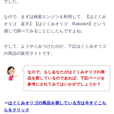
でした。
なので、まずは検索エンジンを利用して、【はぐくみ
オリゴ 楽天】【はぐくみオリゴ Rakuten】という
感じで調べてみることにしたんですよね。
そして、ようやくみつけたのが、下記はぐくみオリゴ
の商品の販売サイトです。
なので、もしあなたがはぐくみオリゴの商
品を探しているのであれば、下記ページを
参考にされてみてはいかがでしょうか？
⇒
はぐくみオリゴの商品を探している方は今すぐこち
らをクリック