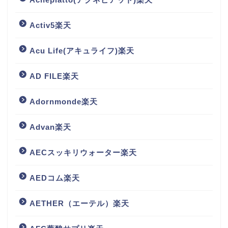
Activ5楽天
Acu Life(アキュライフ)楽天
AD FILE楽天
Adornmonde楽天
Advan楽天
AECスッキリウォーター楽天
AEDコム楽天
AETHER（エーテル）楽天