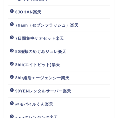
6JOHAN楽天
7flash（セブンフラッシュ）楽天
7日間集中ケアセット楽天
80種類のめぐみジュレ楽天
8bit(エイトビット)楽天
8bit婚活エージェンシー楽天
99YENレンタルサーバー楽天
@モバイルくん楽天
a nuクレンジング楽天