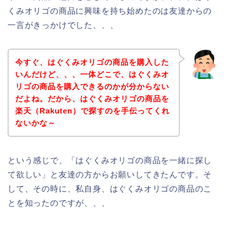
くみオリゴの商品に興味を持ち始めたのは友達からの
一言がきっかけでした、、、
今すぐ、はぐくみオリゴの商品を購入した
いんだけど、、、一体どこで、はぐくみオ
リゴの商品を購入できるのかが分からない
だよね。だから、はぐくみオリゴの商品を
楽天（Rakuten）で探すのを手伝ってくれ
ないかな～
という感じで、「はぐくみオリゴの商品を一緒に探し
て欲しい」と友達の方からお願いしてきたんです。そ
して、その時に、私自身、はぐくみオリゴの商品のこ
とを知ったのですが、、、