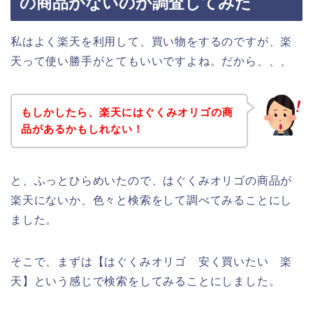
の商品がないのか調査してみた
私はよく楽天を利用して、買い物をするのですが、楽
天って使い勝手がとてもいいですよね。だから、、、
もしかしたら、楽天にはぐくみオリゴの商
品があるかもしれない！
と、ふっとひらめいたので、はぐくみオリゴの商品が
楽天にないか、色々と検索をして調べてみることにし
ました。
そこで、まずは【はぐくみオリゴ 安く買いたい 楽
天】という感じで検索をしてみることにしました。