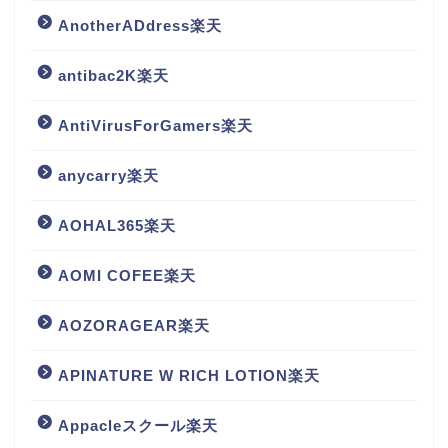
AnotherADdress楽天
antibac2K楽天
AntiVirusForGamers楽天
anycarry楽天
AOHAL365楽天
AOMI COFEE楽天
AOZORAGEAR楽天
APINATURE W RICH LOTION楽天
Appacleスクール楽天